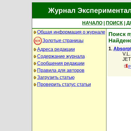
Журнал Экспериментал
НАЧАЛО
|
ПОИСК
|
Д
Общая информация о журнале
Поиск п
Найдено
Золотые страницы
1.
Absorpt
Адреса редакции
V.L
Содержание журнала
JETP
Сообщения редакции
P
Правила для авторов
Загрузить статью
Проверить статус статьи