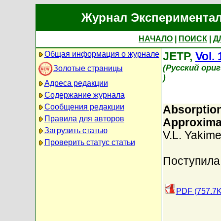
Журнал Экспериментал
НАЧАЛО
|
ПОИСК
|
Д
Общая информация о журнале
JETP,
Vol. 
(Русский ори
Золотые страницы
)
Адреса редакции
Содержание журнала
Сообщения редакции
Absorption
Правила для авторов
Approxima
Загрузить статью
V.L. Yakim
Проверить статус статьи
Поступила
PDF (757.7K