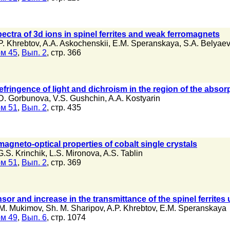
ectra of 3d ions in spinel ferrites and weak ferromagnets
P. Khrebtov
,
A.A. Askochenskii
,
E.M. Speranskaya
,
S.A. Belyae
м 45
,
Вып. 2
, стр. 366
efringence of light and dichroism in the region of the absor
D. Gorbunova
,
V.S. Gushchin
,
A.A. Kostyarin
м 51
,
Вып. 2
, стр. 435
magneto-optical properties of cobalt single crystals
G.S. Krinchik
,
L.S. Mironova
,
A.S. Tablin
м 51
,
Вып. 2
, стр. 369
nsor and increase in the transmittance of the spinel ferrites
M. Mukimov
,
Sh. M. Sharipov
,
A.P. Khrebtov
,
E.M. Speranskaya
м 49
,
Вып. 6
, стр. 1074