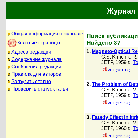
Журнал 
Общая информация о журнале
Поиск публикаций
Найдено 37
Золотые страницы
1.
Magneto-Optical Res
Адреса редакции
G.S. Krinchik
,
R.
Содержание журнала
JETP, 1959 г.,
То
Сообщения редакции
PDF (301.1K)
Правила для авторов
Загрузить статью
2.
The Problem of Dete
Проверить статус статьи
G.S. Krinchik
,
M.
JETP, 1959 г.,
То
PDF (273.5K)
3.
Farady Effect in Itt
G.S. Krinchik
,
M.
JETP, 1960 г.,
То
PDF (399.5K)