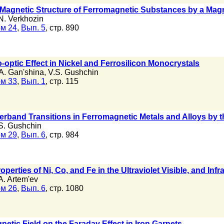
e Magnetic Structure of Ferromagnetic Substances by a Mag
N. Verkhozin
м 24
,
Вып. 5
, стр. 890
-optic Effect in Nickel and Ferrosilicon Monocrystals
A. Gan'shina
,
V.S. Gushchin
м 33
,
Вып. 1
, стр. 115
nterband Transitions in Ferromagnetic Metals and Alloys by
S. Gushchin
м 29
,
Вып. 6
, стр. 984
perties of Ni, Co, and Fe in the Ultraviolet Visible, and Inf
A. Artem'ev
м 26
,
Вып. 6
, стр. 1080
gnetic Field on the Faraday Effect in Iron Garnets