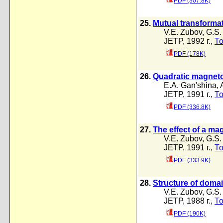
PDF (307.8K)
25.
Mutual transformat
V.E. Zubov
,
G.S.
JETP, 1992 г.,
То
PDF (178K)
26.
Quadratic magnetoo
E.A. Gan'shina
,
JETP, 1991 г.,
То
PDF (336.8K)
27.
The effect of a mag
V.E. Zubov
,
G.S.
JETP, 1991 г.,
То
PDF (333.9K)
28.
Structure of domain
V.E. Zubov
,
G.S.
JETP, 1988 г.,
То
PDF (190K)