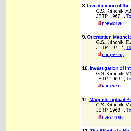
8.
Investigation of th
G.S. Krinchik
,
A.
JETP, 1967 г.,
То
PDF (606.8K)
9.
Orientation Magneto
G.S. Krinchik
,
E.
JETP, 1971 г.,
То
PDF (767.2K)
10.
Investigation of I
G.S. Krinchik
,
V.
JETP, 1969 г.,
То
PDF (787K)
11.
Magneto-optical Pro
G.S. Krinchik
,
V.
JETP, 1968 г.,
То
PDF (773.6K)
12.
The Effect of a Ma