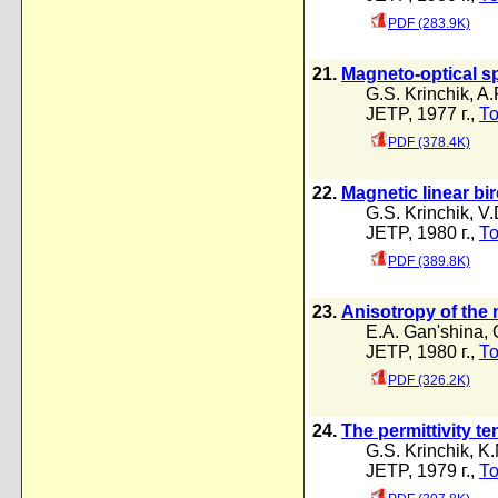
PDF (283.9K)
21.
Magneto-optical sp
G.S. Krinchik
,
A.
JETP, 1977 г.,
То
PDF (378.4K)
22.
Magnetic Iinear bir
G.S. Krinchik
,
V.
JETP, 1980 г.,
То
PDF (389.8K)
23.
Anisotropy of the 
E.A. Gan'shina
,
JETP, 1980 г.,
То
PDF (326.2K)
24.
The permittivity te
G.S. Krinchik
,
K.
JETP, 1979 г.,
То