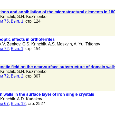
ions and annihilation of the microstructural elements in 18
 Krinchik
,
S.N. Kuz'menko
м 75
,
Вып. 1
, стр. 124
ptic effects in orthoferrites
A.V. Zenkov
,
G.S. Krinchik
,
A.S. Moskvin
,
A. Yu. Trifonov
м 72
,
Вып. 1
, стр. 154
netic field on the near-surface substructure of domain walls
 Krinchik
,
S.N. Kuz'menko
м 72
,
Вып. 2
, стр. 307
 walls in the surface layer of iron single crystals
 Krinchik
,
A.D. Kudakov
м 67
,
Вып. 12
, стр. 2527