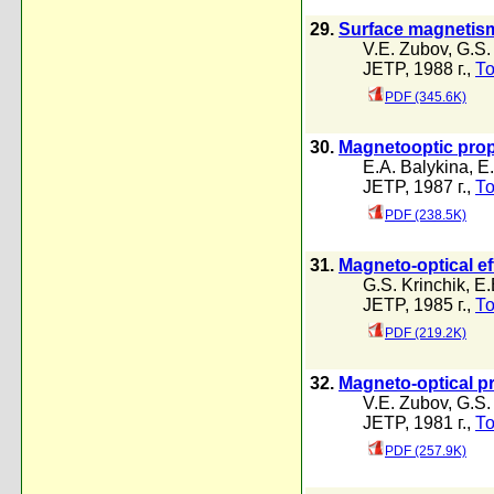
29.
Surface magnetism
V.E. Zubov
,
G.S.
JETP, 1988 г.,
То
PDF (345.6K)
30.
Magnetooptic proper
E.A. Balykina
,
E
JETP, 1987 г.,
То
PDF (238.5K)
31.
Magneto-optical eff
G.S. Krinchik
,
E.
JETP, 1985 г.,
То
PDF (219.2K)
32.
Magneto-optical pr
V.E. Zubov
,
G.S.
JETP, 1981 г.,
То
PDF (257.9K)