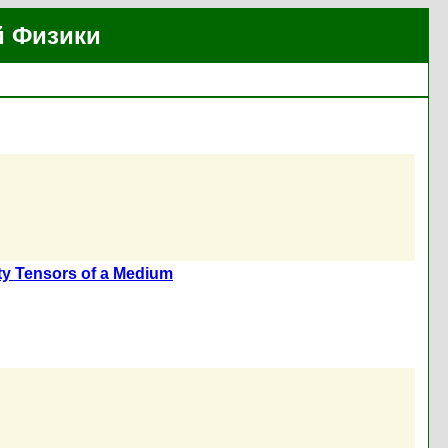
й Физики
ity Tensors of a Medium