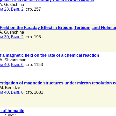
A. Gushchina
м 28
,
Вып. 2
, стр. 257
 Field on the Faraday Effect in Erbium, Terbium, and Holmi
A. Gushchina
м 30
,
Вып. 2
, стр. 198
of a magnetic field on the rate of a chemical reaction
A. Shvartsman
м 40
,
Вып. 6
, стр. 1153
stigation of magnetic structures under micron resolution c
M. Benidze
м 40
,
Вып. 6
, стр. 1081
 of hematite
E. Zubov