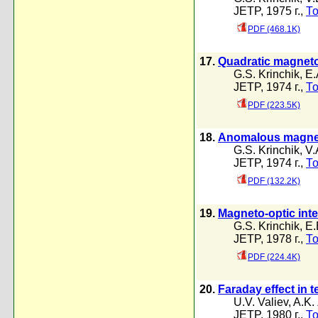
JETP, 1975 г.,
То
PDF (468.1K)
17.
Quadratic magnetoo
G.S. Krinchik
,
E.
JETP, 1974 г.,
То
PDF (223.5K)
18.
Anomalous magneto
G.S. Krinchik
,
V.
JETP, 1974 г.,
То
PDF (132.2K)
19.
Magneto-optic inte
G.S. Krinchik
,
E.
JETP, 1978 г.,
То
PDF (224.4K)
20.
Faraday effect in 
U.V. Valiev
,
A.K.
JETP, 1980 г.,
То