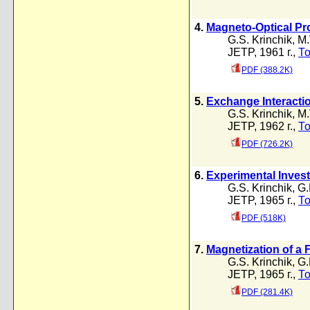
4.
Magneto-Optical Pro
G.S. Krinchik
,
M.
JETP, 1961 г.,
То
PDF (388.2K)
5.
Exchange Interactio
G.S. Krinchik
,
M.
JETP, 1962 г.,
То
PDF (726.2K)
6.
Experimental Invest
G.S. Krinchik
,
G.
JETP, 1965 г.,
То
PDF (518K)
7.
Magnetization of a 
G.S. Krinchik
,
G.
JETP, 1965 г.,
То
PDF (281.4K)