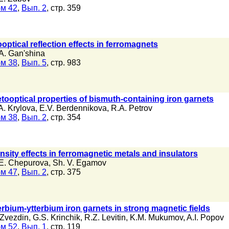
м 42
,
Вып. 2
, стр. 359
ptical reflection effects in ferromagnets
A. Gan'shina
м 38
,
Вып. 5
, стр. 983
optical properties of bismuth-containing iron garnets
A. Krylova
,
E.V. Berdennikova
,
R.A. Petrov
м 38
,
Вып. 2
, стр. 354
nsity effects in ferromagnetic metals and insulators
E. Chepurova
,
Sh. V. Egamov
м 47
,
Вып. 2
, стр. 375
terbium-ytterbium iron garnets in strong magnetic fields
 Zvezdin
,
G.S. Krinchik
,
R.Z. Levitin
,
K.M. Mukumov
,
A.I. Popov
м 52
,
Вып. 1
, стр. 119