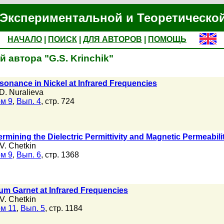
Экспериментальной и Теоретическо
НАЧАЛО
|
ПОИСК
|
ДЛЯ АВТОРОВ
|
ПОМОЩЬ
 автора "G.S. Krinchik"
onance in Nickel at Infrared Frequencies
D. Nuralieva
м 9
,
Вып. 4
, стр. 724
rmining the Dielectric Permittivity and Magnetic Permeabil
V. Chetkin
м 9
,
Вып. 6
, стр. 1368
rium Garnet at Infrared Frequencies
V. Chetkin
м 11
,
Вып. 5
, стр. 1184