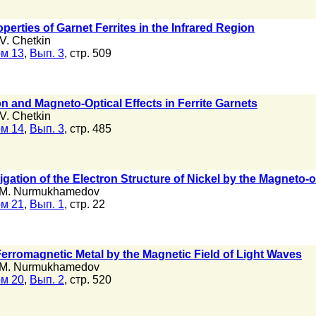
perties of Garnet Ferrites in the Infrared Region
V. Chetkin
м 13
,
Вып. 3
, стр. 509
n and Magneto-Optical Effects in Ferrite Garnets
V. Chetkin
м 14
,
Вып. 3
, стр. 485
igation of the Electron Structure of Nickel by the Magneto-
M. Nurmukhamedov
м 21
,
Вып. 1
, стр. 22
Ferromagnetic Metal by the Magnetic Field of Light Waves
M. Nurmukhamedov
м 20
,
Вып. 2
, стр. 520