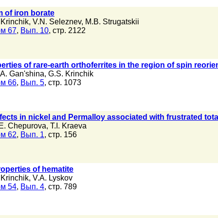
 of iron borate
 Krinchik
,
V.N. Seleznev
,
M.B. Strugatskii
м 67
,
Вып. 10
, стр. 2122
ties of rare-earth orthoferrites in the region of spin reorie
.A. Gan'shina
,
G.S. Krinchik
м 66
,
Вып. 5
, стр. 1073
ects in nickel and Permalloy associated with frustrated total
E. Chepurova
,
T.I. Kraeva
м 62
,
Вып. 1
, стр. 156
operties of hematite
 Krinchik
,
V.A. Lyskov
м 54
,
Вып. 4
, стр. 789