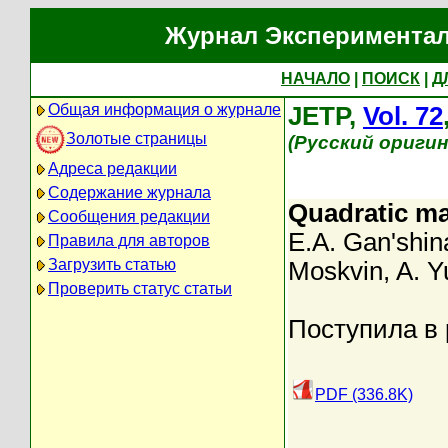
Журнал Экспериментал
НАЧАЛО
|
ПОИСК
|
Д
Общая информация о журнале
JETP,
Vol. 72
Золотые страницы
(Русский ориги
Адреса редакции
Содержание журнала
Quadratic mag
Сообщения редакции
E.A. Gan'shin
Правила для авторов
Загрузить статью
Moskvin
,
A. Y
Проверить статус статьи
Поступила в 
PDF (336.8K)