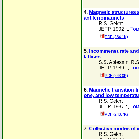
4.
Magnetic structures a
antiferromagnets
R.S. Gekht
JETP, 1992 г.,
Том
PDF (364.1K)
5.
Incommensurate and a
lattices
S.S. Aplesnin
,
R.S
JETP, 1989 г.,
Том
PDF (243.8K)
6.
Magnetic transition 
one, and low-temperatur
R.S. Gekht
JETP, 1987 г.,
Том
PDF (243.7K)
7.
Collective modes of 
R.S. Gekht