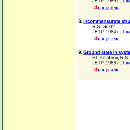
JETP, 1986 г.,
Том
PDF (318.9K)
8.
Incommensurate struc
R.S. Gekht
JETP, 1984 г.,
Том
PDF (212.5K)
9.
Ground state in syste
P.I. Belobrov
,
R.S.
JETP, 1983 г.,
Том
PDF (314.9K)