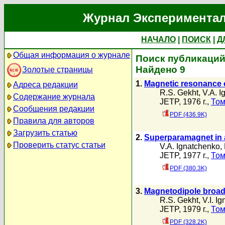
Журнал Экспериментал
НАЧАЛО
|
ПОИСК
|
Д
Общая информация о журнале
Поиск публикаций 
Найдено 9
Золотые страницы
1.
Magnetic resonance 
Адреса редакции
R.S. Gekht
,
V.A. I
Содержание журнала
JETP, 1976 г.,
Том
Сообщения редакции
PDF (436.9K)
Правила для авторов
Загрузить статью
2.
Superparamagnet in a
Проверить статус статьи
V.A. Ignatchenko
,
JETP, 1977 г.,
Том
PDF (380.3K)
3.
Magnetodipole broade
R.S. Gekht
,
V.I. I
JETP, 1979 г.,
Том
PDF (328.2K)