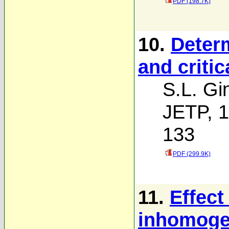
PDF (198.7K)
10.
Determ
and critic
S.L. Gi
JETP, 1
133
PDF (299.9K)
11.
Effect
inhomogen