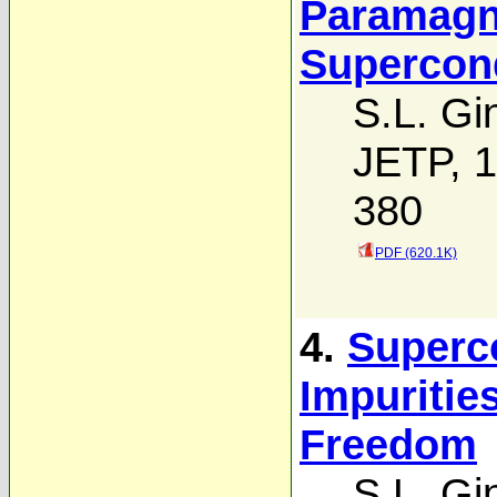
Paramagne
Supercon
S.L. Gi
JETP, 1
380
PDF (620.1K)
4.
Superc
Impuritie
Freedom
S.L. Gi