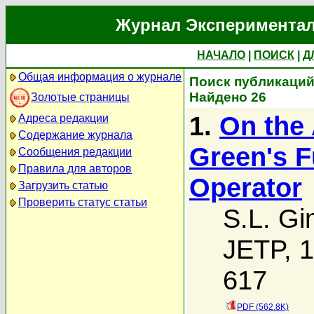
Журнал Экспериментал
НАЧАЛО
|
ПОИСК
|
Д
Общая информация о журнале
Поиск публикаций 
Найдено 26
Золотые страницы
1.
On the 
Адреса редакции
Содержание журнала
Green's F
Сообщения редакции
Правила для авторов
Operator
Загрузить статью
Проверить статус статьи
S.L. Gi
JETP, 1
617
PDF (562.8K)