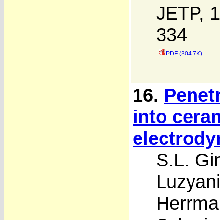
JETP, 1
334
PDF (304.7K)
16.
Penetr
into cera
electrody
S.L. Gi
Luzyan
Herrma