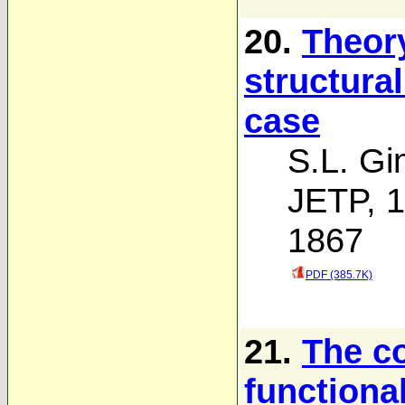
20.
Theory
structura
case
S.L. Gi
JETP, 1
1867
PDF (385.7K)
21.
The co
functional