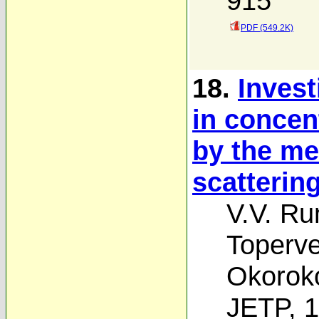
915
PDF (549.2K)
18.
Invest
in concen
by the me
scatterin
V.V. Ru
Toperv
Okorok
JETP, 1