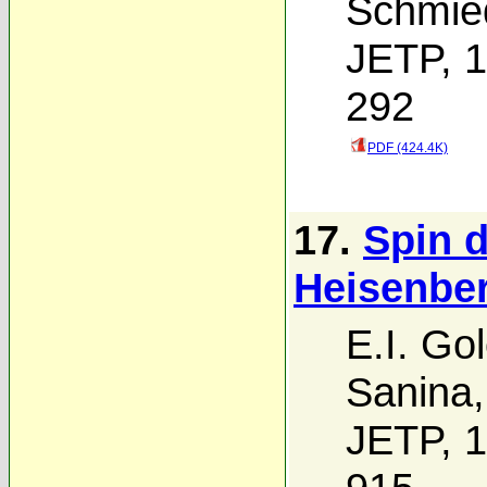
Schmie
JETP, 1
292
PDF (424.4K)
17.
Spin 
Heisenber
E.I. Go
Sanina
JETP, 1