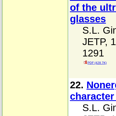
of the ult
glasses
S.L. Gi
JETP, 1
1291
PDF (428.7K)
22.
Noner
character
S.L. Gi