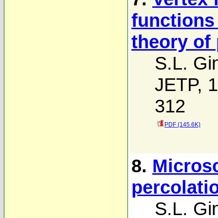
functions
theory of
S.L. Gi
JETP, 1
312
PDF (145.6K)
8.
Microsc
percolati
S.L. Gi