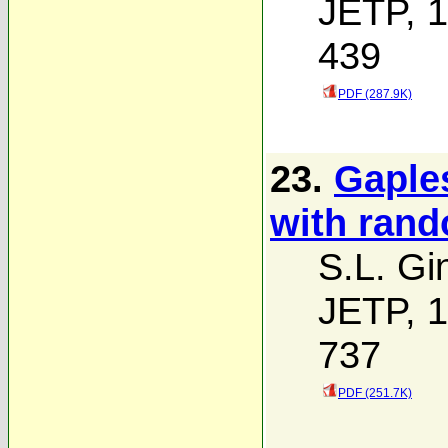
JETP, 1
439
PDF (287.9K)
23.
Gaple
with rand
S.L. Gi
JETP, 1
737
PDF (251.7K)