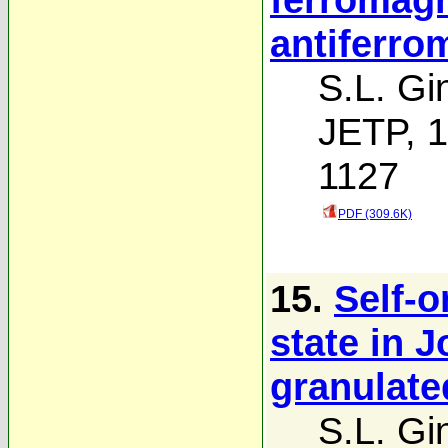
antiferro
S.L. Gi
JETP, 1
1127
PDF (309.6K)
15.
Self-o
state in 
granulate
S.L. Gi