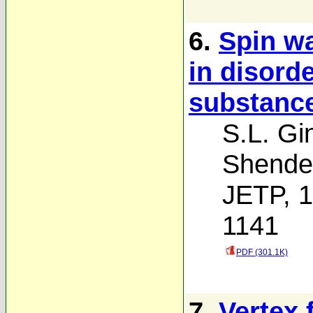
6.
Spin wa
in disord
substanc
S.L. Gi
Shende
JETP, 1
1141
PDF (301.1K)
7.
Vertex 