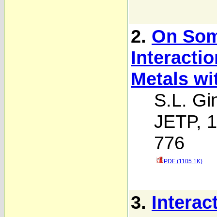
2.
On Som
Interacti
Metals wi
S.L. Gi
JETP, 1
776
PDF (1105.1K)
3.
Interac