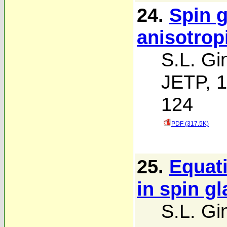
24.
Spin 
anisotrop
S.L. Gi
JETP, 1
124
PDF (317.5K)
25.
Equati
in spin g
S.L. Gi