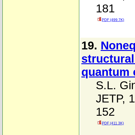
181
PDF (499.7K)
19.
Nonequ
structura
quantum 
S.L. Gi
JETP, 1
152
PDF (411.3K)