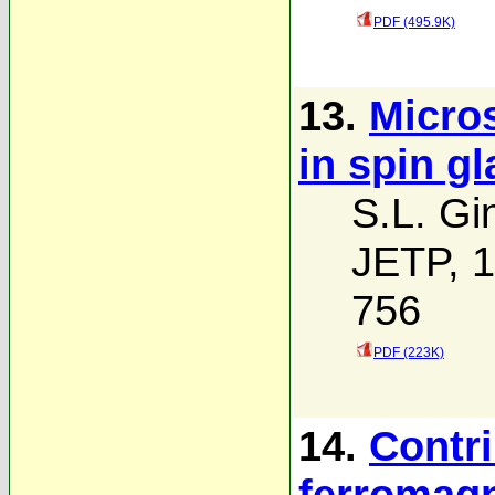
PDF (495.9K)
13.
Micro
in spin g
S.L. Gi
JETP, 1
756
PDF (223K)
14.
Contri
ferromagn