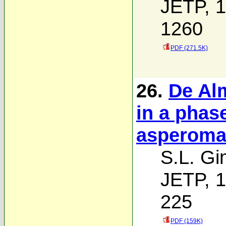
JETP, 1
1260
PDF (271.5K)
26.
De Alm
in a phase
asperoma
S.L. Gi
JETP, 1
225
PDF (159K)