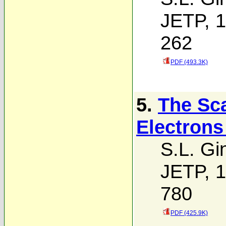
JETP, 1
262
PDF (493.3K)
5.
The Sca
Electrons
S.L. Gi
JETP, 1
780
PDF (425.9K)