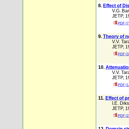
8.
Effect of D
V.G. Bar
JETP, 19
PDF (7
9.
Theory of n
V.V. Ta
JETP, 19
PDF (3
10.
Attenuation
V.V. Ta
JETP, 19
PDF (1
11.
Effect of 
I.E. Dik
JETP, 19
PDF (2
12.
Domain str