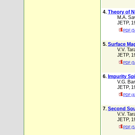
4.
Theory of 
M.A. Sa
JETP, 19
PDF (5
5.
Surface Mag
V.V. Ta
JETP, 19
PDF (5
6.
Impurity Sp
V.G. Bar
JETP, 19
PDF (4
7.
Second Sou
V.V. Ta
JETP, 19
PDF (5