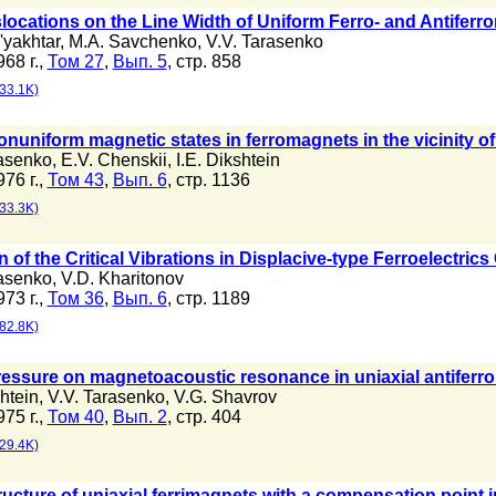
islocations on the Line Width of Uniform Ferro- and Antife
'yakhtar
,
M.A. Savchenko
,
V.V. Tarasenko
68 г.,
Том 27
,
Вып. 5
, стр. 858
33.1K)
onuniform magnetic states in ferromagnets in the vicinity o
rasenko
,
E.V. Chenskii
,
I.E. Dikshtein
76 г.,
Том 43
,
Вып. 6
, стр. 1136
33.3K)
 of the Critical Vibrations in Displacive-type Ferroelectric
rasenko
,
V.D. Kharitonov
73 г.,
Том 36
,
Вып. 6
, стр. 1189
82.8K)
pressure on magnetoacoustic resonance in uniaxial antiferr
shtein
,
V.V. Tarasenko
,
V.G. Shavrov
75 г.,
Том 40
,
Вып. 2
, стр. 404
29.4K)
ucture of uniaxial ferrimagnets with a compensation point i