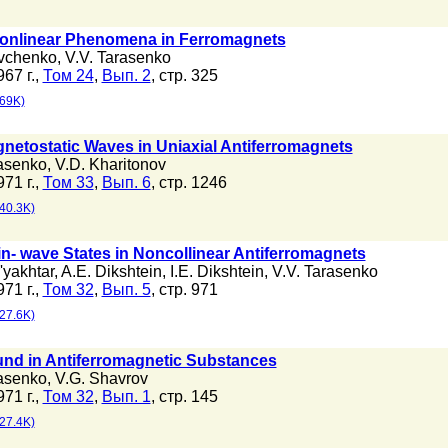
Nonlinear Phenomena in Ferromagnets
vchenko
,
V.V. Tarasenko
67 г.,
Том 24
,
Вып. 2
, стр. 325
69K)
netostatic Waves in Uniaxial Antiferromagnets
rasenko
,
V.D. Kharitonov
71 г.,
Том 33
,
Вып. 6
, стр. 1246
40.3K)
in- wave States in Noncollinear Antiferromagnets
'yakhtar
,
A.E. Dikshtein
,
I.E. Dikshtein
,
V.V. Tarasenko
71 г.,
Том 32
,
Вып. 5
, стр. 971
27.6K)
nd in Antiferromagnetic Substances
rasenko
,
V.G. Shavrov
71 г.,
Том 32
,
Вып. 1
, стр. 145
27.4K)