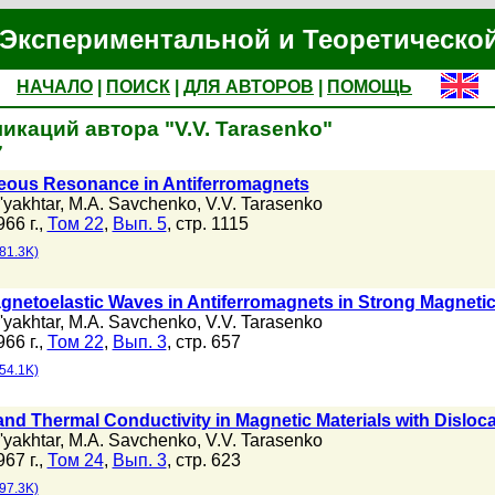
Экспериментальной и Теоретическо
НАЧАЛО
|
ПОИСК
|
ДЛЯ АВТОРОВ
|
ПОМОЩЬ
икаций автора "V.V. Tarasenko"
7
ous Resonance in Antiferromagnets
'yakhtar
,
M.A. Savchenko
,
V.V. Tarasenko
66 г.,
Том 22
,
Вып. 5
, стр. 1115
81.3K)
netoelastic Waves in Antiferromagnets in Strong Magnetic
'yakhtar
,
M.A. Savchenko
,
V.V. Tarasenko
66 г.,
Том 22
,
Вып. 3
, стр. 657
54.1K)
and Thermal Conductivity in Magnetic Materials with Disloc
'yakhtar
,
M.A. Savchenko
,
V.V. Tarasenko
67 г.,
Том 24
,
Вып. 3
, стр. 623
97.3K)