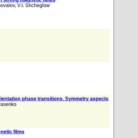
povalov
,
V.I. Shcheglow
rientation phase transitions. Symmetry aspects
rasenko
netic films