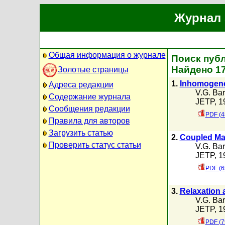
Журнал 
Общая информация о журнале
Поиск публ
Найдено 1
Золотые страницы
1.
Inhomogene
Адреса редакции
V.G. Bar
Содержание журнала
JETP, 19
Сообщения редакции
PDF (4
Правила для авторов
Загрузить статью
2.
Coupled Mag
Проверить статус статьи
V.G. Bar
JETP, 19
PDF (6
3.
Relaxation 
V.G. Bar
JETP, 19
PDF (7