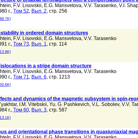
shtein
,
F.V. Lisovskii
,
E.G. Mansvetova
,
V.V. Tarasenko
,
V.I. Sha
80 г.,
Том 52
,
Вып. 2
, стр. 256
88.7K)
nstability in ordered domain structures
shtein
,
F.V. Lisovskii
,
E.G. Mansvetova
,
V.V. Tarasenko
91 г.,
Том 73
,
Вып. 1
, стр. 114
13.9K)
islocations in a stripe domain structure
shtein
,
F.V. Lisovskii
,
E.G. Mansvetova
,
V.V. Tarasenko
90 г.,
Том 71
,
Вып. 6
, стр. 1213
00.6K)
effects and dynamics of the magnetic subsystem in spin-reo
'yakhtar
,
I.M. Vitebskii
,
Yu. G. Pashkevich
,
V.L. Sobolev
,
V.V. Ta
84 г.,
Том 60
,
Вып. 3
, стр. 587
13.1K)
s and orientational phase transitions in quasiuniaxial mag
shteIn
,
F.V. Lisovskii
,
E.G. Mansvetova
,
V.V. Tarasenko