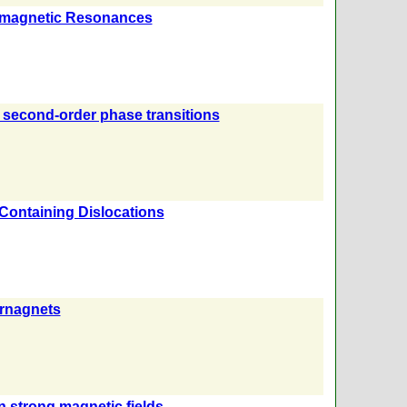
rromagnetic Resonances
f second-order phase transitions
s Containing Dislocations
ornagnets
n strong magnetic fields