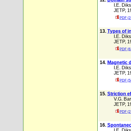
I.E. Dik
JETP, 19
PDF (2
13.
Types of i
I.E. Dik
JETP, 19
PDF (6
14.
Magnetic d
I.E. Dik
JETP, 19
PDF (5
15.
Striction 
V.G. Bar
JETP, 19
PDF (2
16.
Spontaneou
I.E. Dik