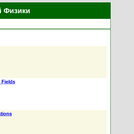
й Физики
 Fields
ations