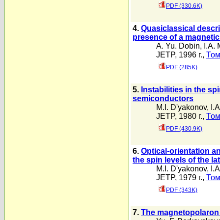
PDF (330.6K)
4.
Quasiclassical descr
presence of a magnetic 
A. Yu. Dobin
,
I.A.
JETP, 1996 г.,
Том
PDF (285K)
5.
Instabilities in the s
semiconductors
M.I. D'yakonov
,
I.
JETP, 1980 г.,
Том
PDF (430.9K)
6.
Optical-orientation 
the spin levels of the la
M.I. D'yakonov
,
I.
JETP, 1979 г.,
Том
PDF (343K)
7.
The magnetopolaron 