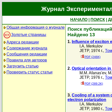
Журнал Экспериментал
НАЧАЛО
|
ПОИСК
|
Д
Общая информация о журнале
Поиск публикаций 
Найдено 13
Золотые страницы
1.
Influence of exciton 
Адреса редакции
I.A. Merkulov
Содержание журнала
JETP, 1974 г.,
Том
Сообщения редакции
PDF (246K)
Правила для авторов
Загрузить статью
2.
Optical orientation i
Проверить статус статьи
M.M. Afanas'ev
,
M
JETP, 1976 г.,
Том
PDF (289.2K)
3.
Cooling of a system o
electron polarization
I.A. Merkulov
JETP, 1980 г.,
Том