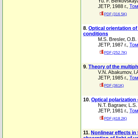
Yu. F. Berkovskay
JETP, 1988 г.,
Том
PDF (316.5K)
8.
Optical orientation 
conditions
M.S. Bresler
,
O.B.
JETP, 1987 г.,
Том
PDF (252.7K)
9.
Theory of the multip
V.N. Abakumov
,
I.
JETP, 1985 г.,
Том
PDF (361K)
10.
Optical polarization
N.T. Bagraev
,
L.S.
JETP, 1981 г.,
Том
PDF (418.2K)
11.
Nonlinear effects in