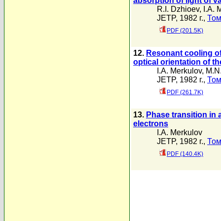
absorption of light of va
R.I. Dzhioev
,
I.A. 
JETP, 1982 г.,
Том
PDF (201.5K)
12.
Resonant cooling of
optical orientation of t
I.A. Merkulov
,
M.N
JETP, 1982 г.,
Том
PDF (261.7K)
13.
Phase transition in 
electrons
I.A. Merkulov
JETP, 1982 г.,
Том
PDF (140.4K)