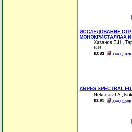
ИССЛЕДОВАНИЕ СТР
МОНОКРИСТАЛЛАХ И
Хазанов Е.Н.
,
Та
В.В.
ID:83
DJVU (192K
ARPES SPECTRAL FU
Nekrasov I.A.
,
Kok
ID:91
DJVU (150K