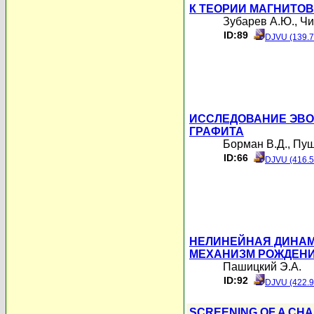
К ТЕОРИИ МАГНИТО
Зубарев А.Ю.
,
Чи
ID:89
DJVU (139.7
ИССЛЕДОВАНИЕ ЭВО
ГРАФИТА
Борман В.Д.
,
Пуш
ID:66
DJVU (416.5
НЕЛИНЕЙНАЯ ДИНАМ
МЕХАНИЗМ РОЖДЕНИ
Пашицкий Э.А.
ID:92
DJVU (422.9
SCREENING OF A CHA