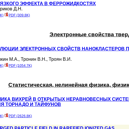
ВЯЗКОГО ЭФФЕКТА В ФЕРРОЖИДКОСТЯХ
риков Д.Н.
K)
PDF (309.8K)
Электронные свойства твер
ЛЮЦИИ ЭЛЕКТРОННЫХ СВОЙСТВ НАНОКЛАСТЕРОВ П
кин М.А.
,
Тронин В.Н.
,
Троян В.И.
K)
PDF (1054.7K)
Статистическая, нелинейная физика, физи
ИКА ВИХРЕЙ В ОТКРЫТЫХ НЕРАВНОВЕСНЫХ СИСТЕ
Я ТОРНАДО И ТАЙФУНОВ
K)
PDF (2626.8K)
RGED PARTICLE FIELD IN RAREFIED IONIZED GAS