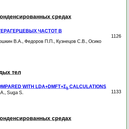
конденсированных средах
ЕРАГЕРЦЕВЫХ ЧАСТОТ В
1126
юшкин В.А.
,
Федоров П.П.
,
Кузнецов С.В.
,
Осико
дых тел
MPARED WITH LDA+DMFT+Σ
CALCULATIONS
k
1133
A.
,
Suga S.
конденсированных средах