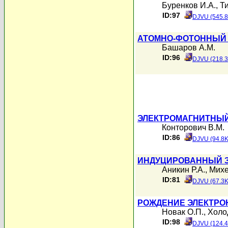
Буренков И.А.
,
Т
ID:97
DJVU (545.8
АТОМНО-ФОТОННЫЙ 
Башаров А.М.
ID:96
DJVU (218.3
ЭЛЕКТРОМАГНИТНЫЙ
Конторович В.М.
ID:86
DJVU (94.8K
ИНДУЦИРОВАННЫЙ 
Аникин Р.А.
,
Михе
ID:81
DJVU (67.3K
РОЖДЕНИЕ ЭЛЕКТРО
Новак О.П.
,
Холо
ID:98
DJVU (124.4