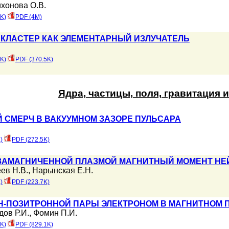
ихонова О.В.
K)
PDF (4M)
КЛАСТЕР КАК ЭЛЕМЕНТАРНЫЙ ИЗЛУЧАТЕЛЬ
K)
PDF (370.5K)
Ядра, частицы, поля, гравитация 
 СМЕРЧ В ВАКУУМНОМ ЗАЗОРЕ ПУЛЬСАРА
)
PDF (272.5K)
ЗАМАГНИЧЕННОЙ ПЛАЗМОЙ МАГНИТНЫЙ МОМЕНТ НЕ
ев Н.В.
,
Нарынская Е.Н.
)
PDF (223.7K)
Н-ПОЗИТРОННОЙ ПАРЫ ЭЛЕКТРОНОМ В МАГНИТНОМ 
дов Р.И.
,
Фомин П.И.
K)
PDF (829.1K)