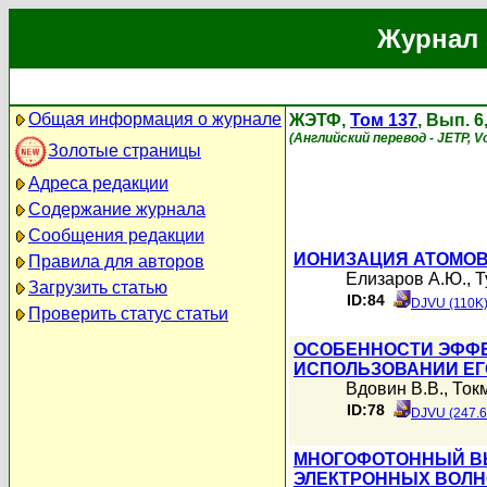
Журнал 
Общая информация о журнале
ЖЭТФ,
Том 137
, Вып. 
(Английский перевод - JETP, Vo
Золотые страницы
Адреса редакции
Содержание журнала
Сообщения редакции
ИОНИЗАЦИЯ АТОМОВ
Правила для авторов
Елизаров А.Ю.
,
Т
Загрузить статью
ID:84
DJVU (110K
Проверить статус статьи
ОСОБЕННОСТИ ЭФФЕ
ИСПОЛЬЗОВАНИИ ЕГ
Вдовин В.В.
,
Ток
ID:78
DJVU (247.6
МНОГОФОТОННЫЙ ВЫ
ЭЛЕКТРОННЫХ ВОЛН