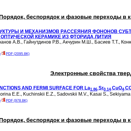
Порядок, беспорядок и фазовые переходы в 
УКТУРЫ И МЕХАНИЗМОВ РАССЕЯНИЯ ФОНОНОВ СУБТ
 ОПТИЧЕСКОЙ КЕРАМИКЕ ИЗ ФТОРИДА ЛИТИЯ
ранов А.В.
,
Гайнутдинов Р.В.
,
Акчурин М.Ш.
,
Басиев Т.Т.
,
Кон
)
PDF (2095.8K)
Электронные свойства твер
NCTIONS AND FERMI SURFACE FOR La
Sr
CuO
CO
1.86
0.14
4
orina E.E.
,
Kuchinskii E.Z.
,
Sadovskii M.V.
,
Kasai S.
,
Sekiyama 
)
PDF (978.8K)
Порядок, беспорядок и фазовые переходы в 