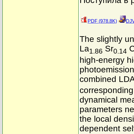
Поступила в 
PDF (978.8K)
DJV
The slightly 
La
Sr
C
1.86
0.14
high-energy hi
photoemission
combined LD
corresponding
dynamical mea
parameters nee
the local densi
dependent sel