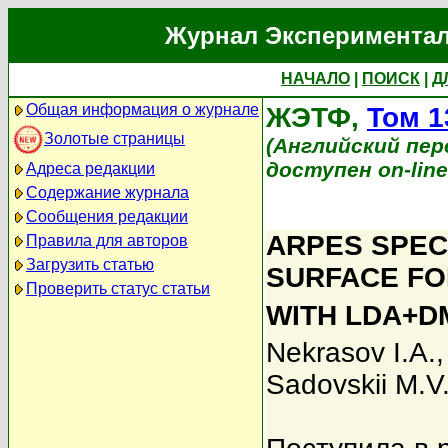
Журнал Экспериментал
НАЧАЛО
|
ПОИСК
|
Д
Общая информация о журнале
ЖЭТФ,
Том 1
Золотые страницы
(Английский перев
доступен on-lin
Адреса редакции
Содержание журнала
Сообщения редакции
ARPES SPEC
Правила для авторов
Загрузить статью
SURFACE FO
Проверить статус статьи
WITH LDA+D
Nekrasov I.A.
Sadovskii M.V