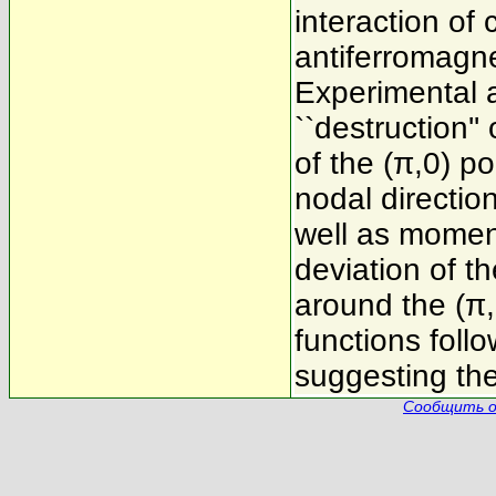
interaction of 
antiferromagn
Experimental a
``destruction''
of the (π,0) po
nodal directio
well as momen
deviation of t
around the (π,
functions follo
suggesting the
Сообщить о