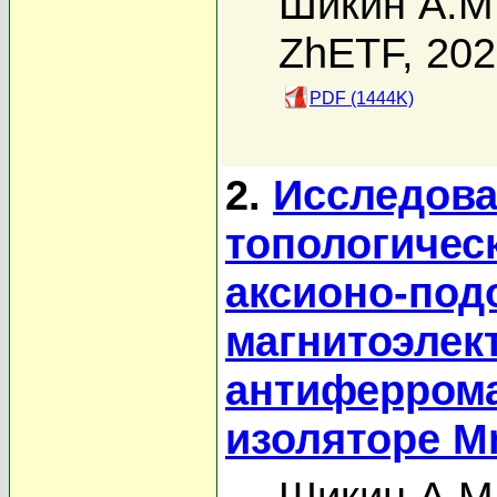
Шикин А.М
ZhETF, 20
PDF (1444K)
2.
Исследова
топологичес
аксионо-под
магнитоэлек
антиферрома
изоляторе M
Шикин А.М