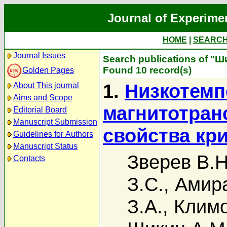
Journal of Experime
HOME
|
SEARC
Journal Issues
Search publications of "Ш
Found 10 record(s)
Golden Pages
1.
Низкотем
About This journal
Aims and Scope
магнитотран
Editorial Board
Manuscript Submission
свойства кр
Guidelines for Authors
Manuscript Status
Зверев В.Н
Contacts
З.С.
,
Амира
З.А.
,
Климо