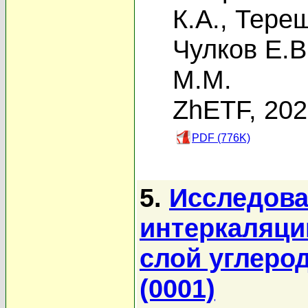
К.А.
,
Терещ
Чулков Е.В
М.М.
ZhETF, 20
PDF (776K)
5.
Исследова
интеркаляци
слой углеро
(0001)