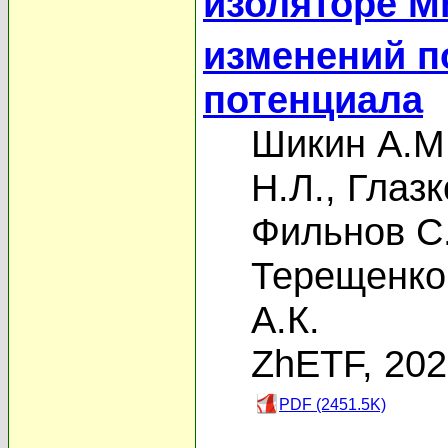
изоляторе M
изменений п
потенциала
Шикин А.М
Н.Л.
,
Глазк
Фильнов С
Терещенко
А.К.
ZhETF, 20
PDF (2451.5K)