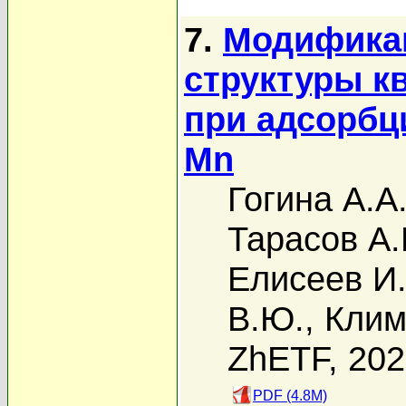
7.
Модификац
структуры к
при адсорбц
Mn
Гогина А.А
Тарасов А.
Елисеев И.
В.Ю.
,
Клим
ZhETF, 20
PDF (4.8M)