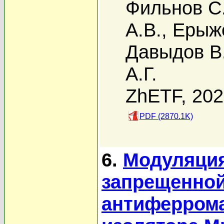
Фильнов С
А.В.
,
Ерыже
Давыдов В
А.Г.
ZhETF, 20
PDF (2870.1K)
6.
Модуляция
запрещенной
антиферрома