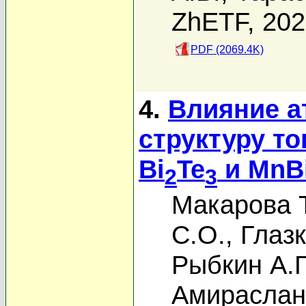
ZhETF, 20
PDF (2069.4K)
4.
Влияние а
структуру т
Bi
Te
и MnB
2
3
Макарова Т
С.О.
,
Глазк
Рыбкин А.Г
Амираслан