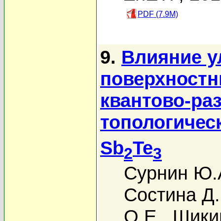
PDF (7.9M)
9.
Влияние у
поверхностн
квантово-ра
топологичес
Sb
Te
2
3
Сурнин Ю.
Состина Д
О.Е.
,
Шики