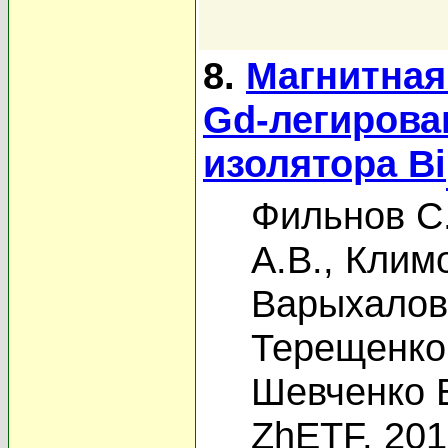
8.
Магнитная
Gd-легирова
изолятора Bi
Фильнов С
А.В.
,
Климо
Варыхалов
Терещенко
Шевченко 
ZhETF, 20