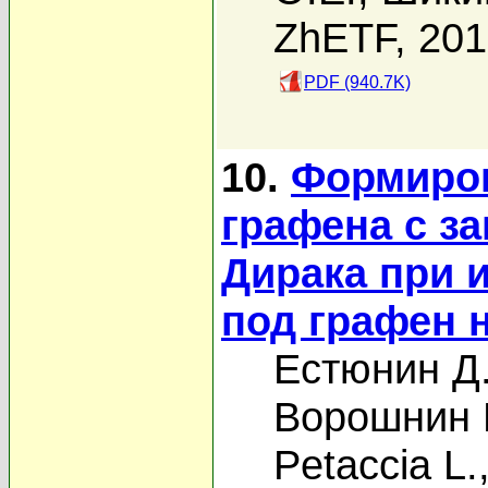
ZhETF, 20
PDF (940.7K)
10.
Формиров
графена с з
Дирака при 
под графен н
Естюнин Д
Ворошнин 
Petaccia L.