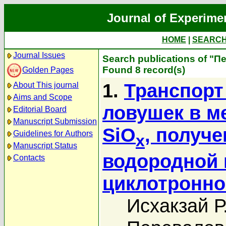
Journal of Experime
HOME
|
SEARC
Journal Issues
Search publications of "П
Found 8 record(s)
Golden Pages
1.
Транспорт
About This journal
Aims and Scope
ловушек в м
Editorial Board
Manuscript Submission
SiO
, получ
Guidelines for Authors
x
Manuscript Status
водородной 
Contacts
циклотронно
Исхакзай Р