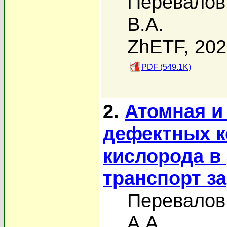
Перевалов 
В.А.
ZhETF, 20
PDF (549.1K)
2.
Атомная и
дефектных 
кислорода в
транспорт з
Перевалов 
А.А.