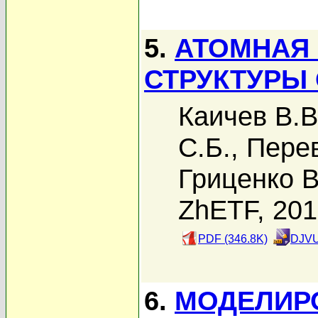
5.
АТОМНАЯ 
СТРУКТУРЫ
Каичев В.В
С.Б.
,
Перев
Гриценко В
ZhETF, 20
PDF (346.8K)
DJVU
6.
МОДЕЛИРОВ