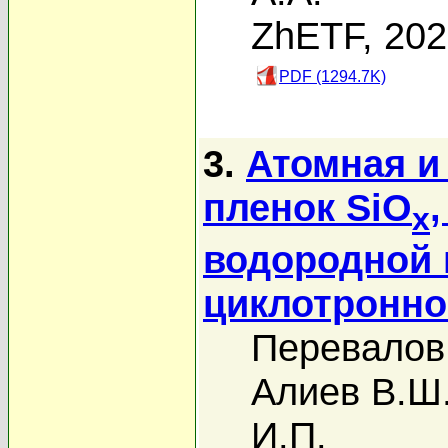
ZhETF, 20
PDF (1294.7K)
3.
Атомная и
пленок SiO
x
водородной 
циклотронно
Перевалов 
Алиев В.Ш
И.П.