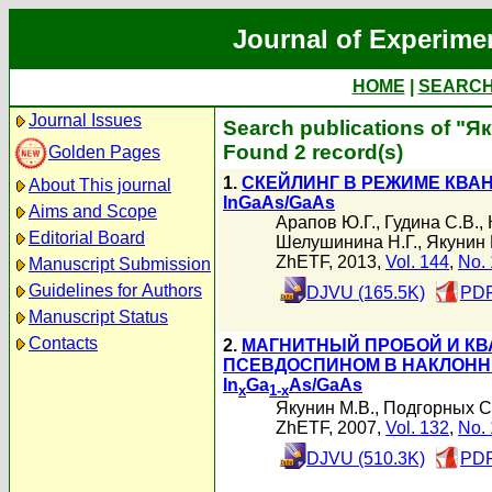
Journal of Experime
HOME
|
SEARC
Journal Issues
Search publications of "Я
Found 2 record(s)
Golden Pages
1.
СКЕЙЛИНГ В РЕЖИМЕ КВАН
About This journal
InGaAs/GaAs
Aims and Scope
Арапов Ю.Г.
,
Гудина С.В.
,
Editorial Board
Шелушинина Н.Г.
,
Якунин 
ZhETF, 2013,
Vol. 144
,
No. 
Manuscript Submission
Guidelines for Authors
DJVU (165.5K)
PDF
Manuscript Status
Contacts
2.
МАГНИТНЫЙ ПРОБОЙ И К
ПСЕВДОСПИНОМ В НАКЛОННЫ
In
Ga
As/GaAs
x
1-x
Якунин М.В.
,
Подгорных С
ZhETF, 2007,
Vol. 132
,
No. 
DJVU (510.3K)
PDF