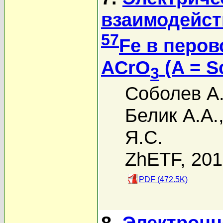
взаимодейст
57
Fe в перо
ACrO
(A = Sc
3
Соболев А.
Белик А.А.
Я.С.
ZhETF, 20
PDF (472.5K)
8.
Электронн