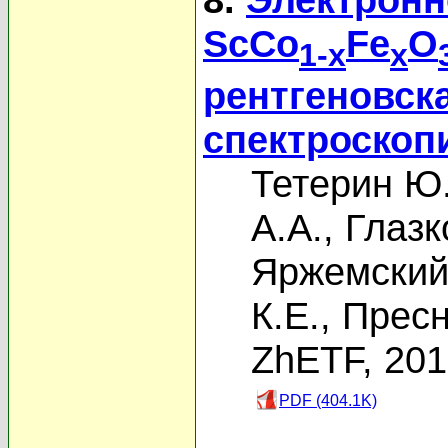
ScCo
Fe
O
1-x
x
рентгеновск
спектроскоп
Тетерин Ю
А.А.
,
Глазк
Яржемский 
К.Е.
,
Пресн
ZhETF, 20
PDF (404.1K)