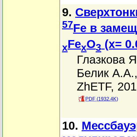
9.
Сверхтонк
57
Fe в заме
Fe
O
(x= 0.
x
x
3
Глазкова Я
Белик А.А.
ZhETF, 20
PDF (1932.4K)
10.
Мессбауэ