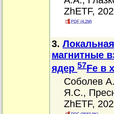
ZhETF, 20
PDF (4.2M)
3.
Локальная
магнитные в
57
ядер
Fe в 
Соболев А.
Я.С.
,
Пресн
ZhETF, 20