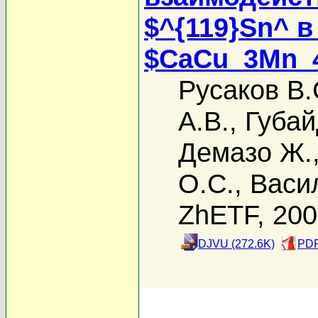
$^{119}Sn^ 
$CaCu_3Mn_
Русаков В.
А.В.
,
Губай
Демазо Ж.
О.С.
,
Васи
ZhETF, 20
DJVU (272.6K)
PDF