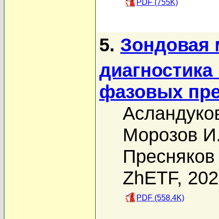
PDF (755K)
5.
Зондовая 
диагностика
фазовых пр
Асландуков
Морозов И
Пресняков 
ZhETF, 20
PDF (558.4K)