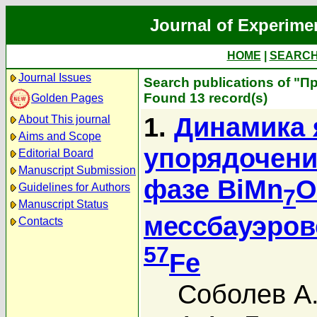
Journal of Experime
HOME
|
SEARC
Journal Issues
Search publications of "П
Found 13 record(s)
Golden Pages
1.
Динамика 
About This journal
Aims and Scope
упорядочени
Editorial Board
Manuscript Submission
фазе BiMn
O
Guidelines for Authors
7
Manuscript Status
мессбауэров
Contacts
57
Fe
Соболев А.