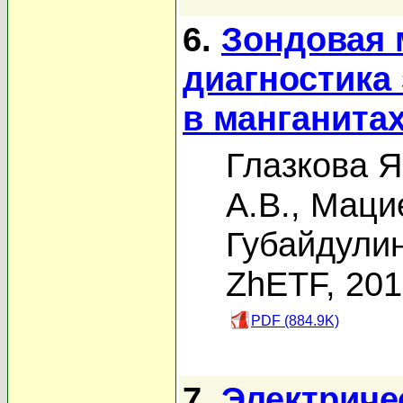
6.
Зондовая 
диагностика
в манганита
Глазкова Я
А.В.
,
Маци
Губайдулин
ZhETF, 20
PDF (884.9K)
7.
Электриче