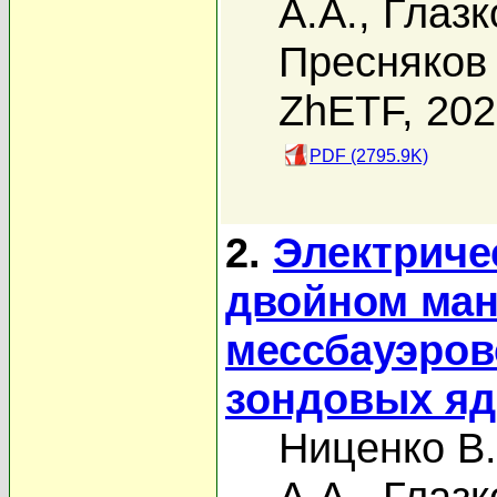
А.А.
,
Глазк
Пресняков 
ZhETF, 20
PDF (2795.9K)
2.
Электриче
двойном ма
мессбауэров
зондовых я
Ниценко В.
А.А.
,
Глазк