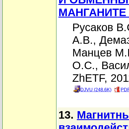
МАНГАНИТЕ
Русаков В.
А.В.
,
Дема
Манцев М.
О.С.
,
Васи
ZhETF, 201
DJVU (248.6K)
PDF
13.
Магнитны
взаимодейст