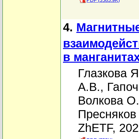
PDF (3583.9K)
4.
Магнитные
взаимодейст
в манганита
Глазкова Я
А.В.
,
Гапоч
Волкова О.
Пресняков 
ZhETF, 20