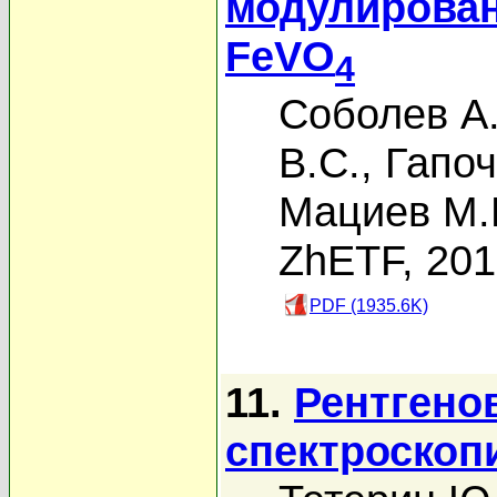
модулирован
FeVO
4
Соболев А.
В.С.
,
Гапоч
Мациев М.
ZhETF, 20
PDF (1935.6K)
11.
Рентгено
спектроскоп