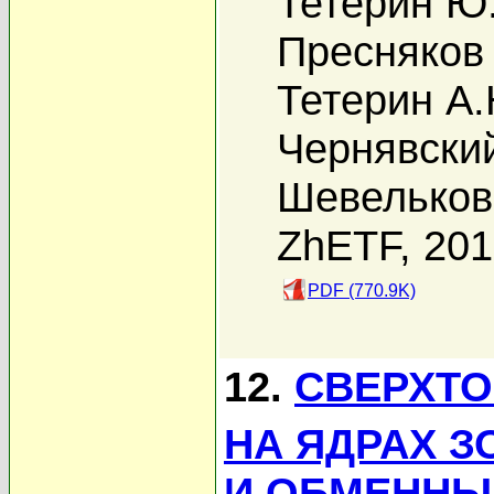
Тетерин Ю
Пресняков 
Тетерин А
Чернявски
Шевельков
ZhETF, 20
PDF (770.9K)
12.
СВЕРХТО
НА ЯДРАХ 
И ОБМЕННЫ