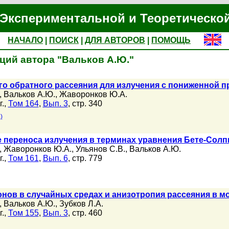
Экспериментальной и Теоретическо
НАЧАЛО
|
ПОИСК
|
ДЛЯ АВТОРОВ
|
ПОМОЩЬ
ций автора "Вальков А.Ю."
го обратного рассеяния для излучения с пониженной 
,
Вальков А.Ю.
,
Жаворонков Ю.А.
.,
Том 164
,
Вып. 3
, стр. 340
)
переноса излучения в терминах уравнения Бете-Солп
,
Жаворонков Ю.А.
,
Ульянов С.В.
,
Вальков А.Ю.
.,
Том 161
,
Вып. 6
, стр. 779
ов в случайных средах и анизотропия рассеяния в мо
,
Вальков А.Ю.
,
Зубков Л.А.
.,
Том 155
,
Вып. 3
, стр. 460