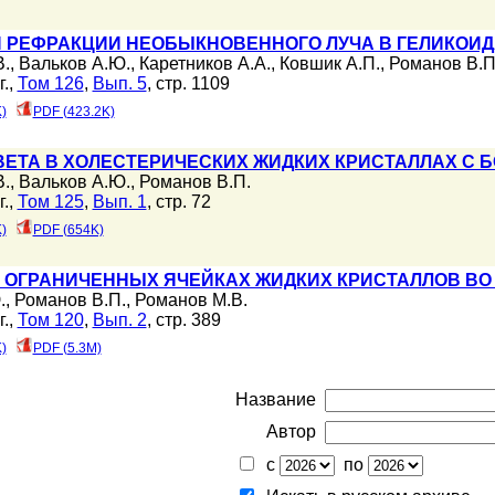
 РЕФРАКЦИИ НЕОБЫКНОВЕННОГО ЛУЧА В ГЕЛИКОИД
В.
,
Вальков А.Ю.
,
Каретников А.А.
,
Ковшик А.П.
,
Романов В.П
.,
Том 126
,
Вып. 5
, стр. 1109
)
PDF (423.2K)
ВЕТА В ХОЛЕСТЕРИЧЕСКИХ ЖИДКИХ КРИСТАЛЛАХ С
В.
,
Вальков А.Ю.
,
Романов В.П.
.,
Том 125
,
Вып. 1
, стр. 72
)
PDF (654K)
В ОГРАНИЧЕННЫХ ЯЧЕЙКАХ ЖИДКИХ КРИСТАЛЛОВ ВО
.
,
Романов В.П.
,
Романов М.В.
.,
Том 120
,
Вып. 2
, стр. 389
)
PDF (5.3M)
Название
Автор
с
по