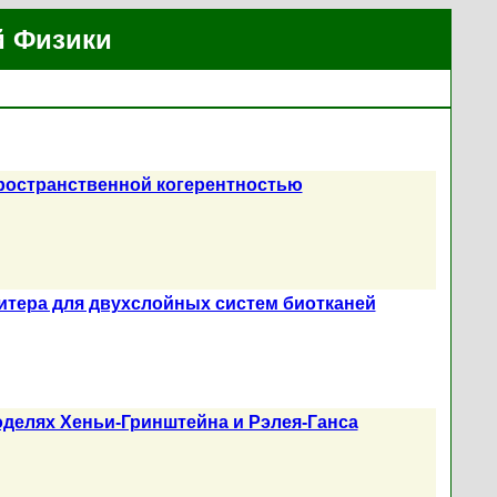
й Физики
пространственной когерентностью
итера для двухслойных систем биотканей
делях Хеньи-Гринштейна и Рэлея-Ганса