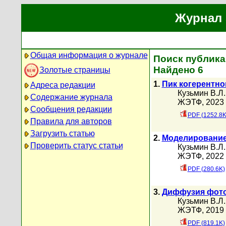
Журнал 
Общая информация о журнале
Поиск публика
Найдено 6
Золотые страницы
1.
Пик когерентно
Адреса редакции
Кузьмин В.Л.
Содержание журнала
ЖЭТФ, 2023 г
Сообщения редакции
PDF (1252.8K
Правила для авторов
Загрузить статью
2.
Моделирование 
Проверить статус статьи
Кузьмин В.Л.
ЖЭТФ, 2022 г
PDF (280.6K)
3.
Диффузия фотон
Кузьмин В.Л.
ЖЭТФ, 2019 г
PDF (819.1K)