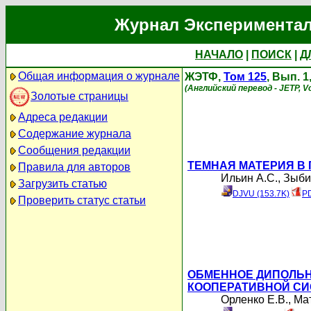
Журнал Экспериментал
НАЧАЛО
|
ПОИСК
|
Д
Общая информация о журнале
ЖЭТФ,
Том 125
, Вып. 
(Английский перевод - JETP, Vo
Золотые страницы
Адреса редакции
Содержание журнала
Сообщения редакции
ТЕМНАЯ МАТЕРИЯ В 
Правила для авторов
Ильин А.С.
,
Зыби
Загрузить статью
DJVU (153.7K)
PD
Проверить статус статьи
ОБМЕННОЕ ДИПОЛЬН
КООПЕРАТИВНОЙ СИ
Орленко Е.В.
,
Мат