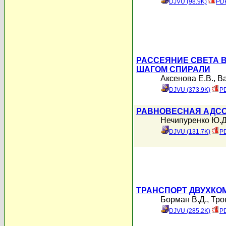
DJVU (98.9K)
PDF
РАССЕЯНИЕ СВЕТА 
ШАГОМ СПИРАЛИ
Аксенова Е.В.
,
Ва
DJVU (373.9K)
PD
РАВНОВЕСНАЯ АДСОР
Нечипуренко Ю.Д
DJVU (131.7K)
PD
ТРАНСПОРТ ДВУХКО
Борман В.Д.
,
Тро
DJVU (285.2K)
PD