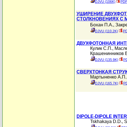
DJVU (106K)
PDF
УШИРЕНИЕ ДВУХФОТ
СТОЛКНОВЕНИЯХ С 
Бохан П.А.
,
Закре
DJVU (110.2K)
PD
ДВУХФОТОННАЯ ИНТ
Кулик С.П.
,
Масле
Крашенинников В
DJVU (135.9K)
PD
СВЕРХТОНКАЯ СТРУ
Мартыненко А.П.
DJVU (165.7K)
PD
DIPOLE-DIPOLE INTE
Tskhakaya D.D.
,
S