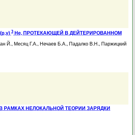
3
p,γ)
He, ПРОТЕКАЮЩЕЙ В ДЕЙТЕРИРОВАННОМ
ан Й.
,
Месяц Г.А.
,
Нечаев Б.А.
,
Падалко В.Н.
,
Паржицкий
 РАМКАХ НЕЛОКАЛЬНОЙ ТЕОРИИ ЗАРЯДКИ