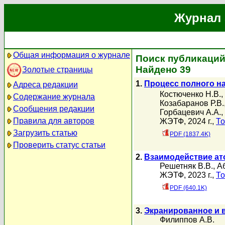
Журнал 
Общая информация о журнале
Поиск публикаций
Найдено 39
Золотые страницы
1.
Процесс полного н
Адреса редакции
Костюченко Н.В.
,
Содержание журнала
Козабаранов Р.В.
Сообщения редакции
Горбацевич А.А.
,
Правила для авторов
ЖЭТФ, 2024 г.,
То
Загрузить статью
PDF (1837.4K)
Проверить статус статьи
2.
Взаимодействие ат
Решетняк В.В.
,
А
ЖЭТФ, 2023 г.,
То
PDF (640.1K)
3.
Экранированное и 
Филиппов А.В.