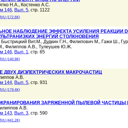
ятко Н.А.
,
Костенко А.С.
м 146
,
Вып. 5
, стр. 1122
JVU (172.6K)
НОЕ НАБЛЮДЕНИЕ ЭФФЕКТА УСИЛЕНИЯ РЕАКЦИИ D(
 УЛЬТРАНИЗКИХ ЭНЕРГИЙ СТОЛКНОВЕНИЯ
,
Быстрицкий Вит.М.
,
Дудкин Г.Н.
,
Филипович М.
,
Гажи Ш.
,
Гур
М.
,
Филиппов А.В.
,
Тулеушев Ю.Ж.
м 146
,
Вып. 1
, стр. 65
JVU (140.9K)
 ДВУХ ДИЭЛЕКТРИЧЕСКИХ МАКРОЧАСТИЦ
липпов А.В.
м 144
,
Вып. 5
, стр. 931
JVU (179.4K)
КРАНИРОВАНИЯ ЗАРЯЖЕННОЙ ПЫЛЕВОЙ ЧАСТИЦЫ В
илиппов А.В.
м 143
,
Вып. 3
, стр. 590
JVU (441.2K)