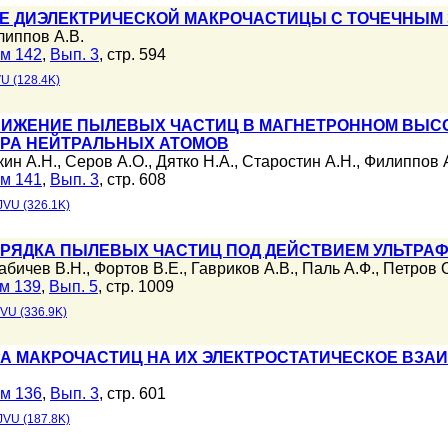
 ДИЭЛЕКТРИЧЕСКОЙ МАКРОЧАСТИЦЫ С ТОЧЕЧНЫМ 
липпов А.В.
м 142
,
Вып. 3
, стр. 594
U (128.4K)
ИЖЕНИЕ ПЫЛЕВЫХ ЧАСТИЦ В МАГНЕТРОННОМ ВЫСО
ТРА НЕЙТРАЛЬНЫХ АТОМОВ
ин А.Н.
,
Серов А.О.
,
Дятко Н.А.
,
Старостин А.Н.
,
Филиппов А
м 141
,
Вып. 3
, стр. 608
JVU (326.1K)
РЯДКА ПЫЛЕВЫХ ЧАСТИЦ ПОД ДЕЙСТВИЕМ УЛЬТРА
абичев В.Н.
,
Фортов В.Е.
,
Гавриков А.В.
,
Паль А.Ф.
,
Петров 
м 139
,
Вып. 5
, стр. 1009
VU (336.9K)
А МАКРОЧАСТИЦ НА ИХ ЭЛЕКТРОСТАТИЧЕСКОЕ ВЗА
м 136
,
Вып. 3
, стр. 601
JVU (187.8K)