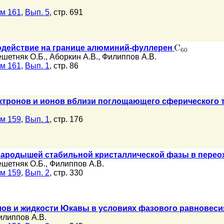
м 161
,
Вып. 5
, стр. 691
действие на границе алюминий-фуллерен
ешетняк О.Б.
,
Аборкин А.В.
,
Филиппов А.В.
м 161
,
Вып. 1
, стр. 86
ктронов и ионов вблизи поглощающего сферического т
м 159
,
Вып. 1
, стр. 176
 зародышей стабильной кристаллической фазы в пере
ешетняк О.Б.
,
Филиппов А.В.
м 159
,
Вып. 2
, стр. 330
лов и жидкости Юкавы в условиях фазового равновеси
илиппов А.В.