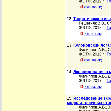
ЖЭТФ, 2019 г.,
То
PDF (300.1K)
12.
Теоретическое ис
Решетняк В.В.
,
С
ЖЭТФ, 2018 г.,
То
PDF (316.8K)
13.
Кулоновский лога
Филиппов А.В.
,
С
ЖЭТФ, 2018 г.,
То
PDF (389.6K)
14.
Экранирование в 
Филиппов А.В.
,
Д
ЖЭТФ, 2017 г.,
То
PDF (332.3K)
15.
Исследование экр
модели точечных сто
Филиппов А.В.
,
З