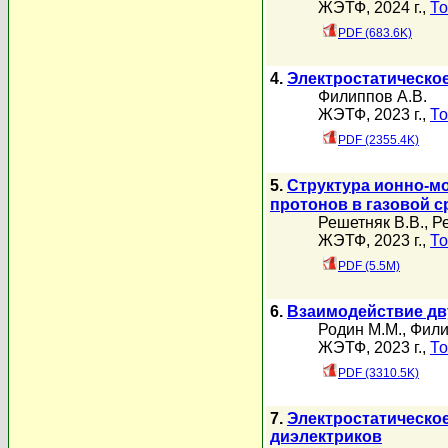
ЖЭТФ, 2024 г.,
То
PDF (683.6K)
4.
Электростатическо
Филиппов А.В.
ЖЭТФ, 2023 г.,
То
PDF (2355.4K)
5.
Структура ионно-м
протонов в газовой с
Решетняк В.В.
,
Р
ЖЭТФ, 2023 г.,
То
PDF (5.5M)
6.
Взаимодействие дв
Родин М.М.
,
Фили
ЖЭТФ, 2023 г.,
То
PDF (3310.5K)
7.
Электростатическо
диэлектриков