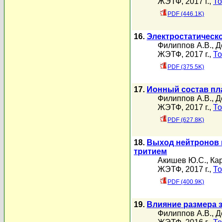
ЖЭТФ, 2017 г.,
То
PDF (446.1K)
16.
Электростатическ
Филиппов А.В.
,
Д
ЖЭТФ, 2017 г.,
То
PDF (375.5K)
17.
Ионный состав пл
Филиппов А.В.
,
Д
ЖЭТФ, 2017 г.,
То
PDF (627.8K)
18.
Выход нейтронов 
тритием
Акишев Ю.С.
,
Кар
ЖЭТФ, 2017 г.,
То
PDF (400.9K)
19.
Влияние размера 
Филиппов А.В.
,
Д