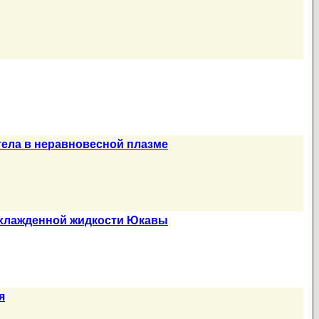
ела в неравновесной плазме
охлажденной жидкости Юкавы
я