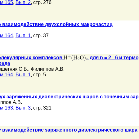
м 165
,
Вып. 2
, стр. 276
е взаимодействие двухслойных макрочастиц
м 164
,
Вып. 1
, стр. 37
олекулярных комплексов
для n = 2 - 6 и тер
реде
ешетняк О.Б.
,
Филиппов А.В.
м 164
,
Вып. 1
, стр. 5
ух заряженных диэлектрических шаров с точечным за
ппов А.В.
м 163
,
Вып. 3
, стр. 321
е взаимодействие заряженного диэлектрического шара