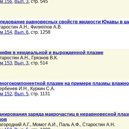
м 156
,
Вып. 3
, стр. 545
следование равновесных свойств жидкости Юкавы в ш
таростин А.Н.
,
Филиппов А.В.
м 154
,
Вып. 6
, стр. 1258
рифм в неидеальной и вырожденной плазме
таростин А.Н.
,
Грязнов В.К.
м 153
,
Вып. 3
, стр. 514
многокомпонентной плазме на примере плазмы влажно
ербенев И.Н.
,
Куркин С.А.
м 152
,
Вып. 5
, стр. 1131
анирования заряда макрочастиц в неравновесной плаз
ков
агородний А.Г.
,
Момот А.И.
,
Паль А.Ф.
,
Старостин А.Н.