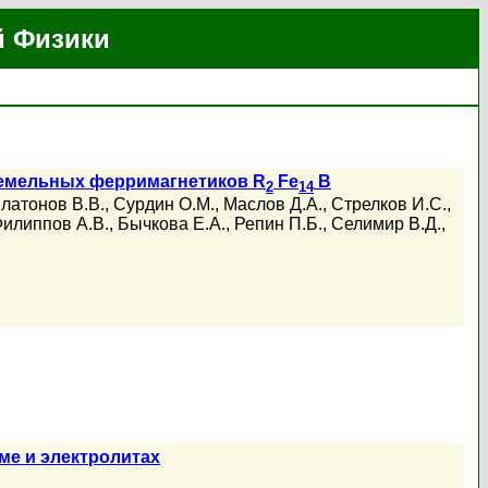
й Физики
земельных ферримагнетиков R
Fe
B
2
14
латонов В.В.
,
Сурдин О.М.
,
Маслов Д.А.
,
Стрелков И.С.
,
илиппов А.В.
,
Бычкова Е.А.
,
Репин П.Б.
,
Селимир В.Д.
,
ме и электролитах