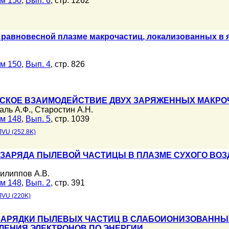
м 150
,
Вып. 6
, стр. 1262
 равновесной плазме макрочастиц, локализованных в 
м 150
,
Вып. 4
, стр. 826
СКОЕ ВЗАИМОДЕЙСТВИЕ ДВУХ ЗАРЯЖЕННЫХ МАКРО
аль А.Ф.
,
Старостин А.Н.
м 148
,
Вып. 5
, стр. 1039
JVU (252.8K)
ЗАРЯДА ПЫЛЕВОЙ ЧАСТИЦЫ В ПЛАЗМЕ СУХОГО ВО
илиппов А.В.
м 148
,
Вып. 2
, стр. 391
JVU (220K)
АРЯДКИ ПЫЛЕВЫХ ЧАСТИЦ В СЛАБОИОНИЗОВАННЫХ
ЛЕНИЯ ЭЛЕКТРОНОВ ПО ЭНЕРГИИ