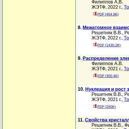
Филиппов А.В.
ЖЭТФ, 2022 г.,
То
PDF (404.9K)
8.
Межатомное взаимо
Решетняк В.В.
,
Р
ЖЭТФ, 2022 г.,
То
PDF (1430.2K)
9.
Распределение эле
Филиппов А.В.
ЖЭТФ, 2021 г.,
То
PDF (350.4K)
10.
Нуклеация и рост
Решетняк В.В.
,
Р
ЖЭТФ, 2021 г.,
То
PDF (260K)
11.
Свойства кристал
Решетняк В.В.
,
Ф