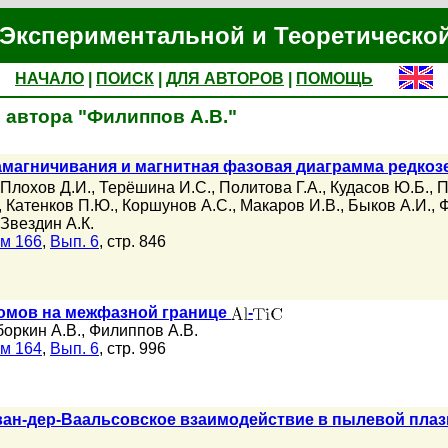
Экспериментальной и Теоретическо
НАЧАЛО
|
ПОИСК
|
ДЛЯ АВТОРОВ
|
ПОМОЩЬ
 автора "Филиппов А.В."
амагничивания и магнитная фазовая диаграмма редко
Плохов Д.И.
,
Терёшина И.С.
,
Политова Г.А.
,
Кудасов Ю.Б.
,
П
,
Катенков П.Ю.
,
Коршунов А.С.
,
Макаров И.В.
,
Быков А.И.
,
Ф
Звездин А.К.
м 166
,
Вып. 6
, стр. 846
омов на межфазной границе
-
боркин А.В.
,
Филиппов А.В.
м 164
,
Вып. 6
, стр. 996
ван-дер-Ваальсовское взаимодействие в пылевой плаз