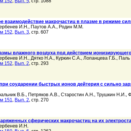
м 152
,
Вып. 5
, стр. 1088
ое взаимодействие макрочастиц в плазме в режиме си
ербенев И.Н.
,
Паутов А.А.
,
Родин М.М.
м 152
,
Вып. 3
, стр. 607
азмы влажного воздуха под действием ионизирующего
ербенев И.Н.
,
Дятко Н.А.
,
Куркин С.А.
,
Лопанцева Г.Б.
,
Паль 
м 152
,
Вып. 2
, стр. 293
при соударении быстрых ионов дейтерия с сильно 
альник В.Б.
,
Петряков А.В.
,
Старостин А.Н.
,
Трушкин Н.И.
,
Ф
м 151
,
Вып. 2
, стр. 270
заряженных сферических макрочастиц на их электрост
ербенев И.Н.