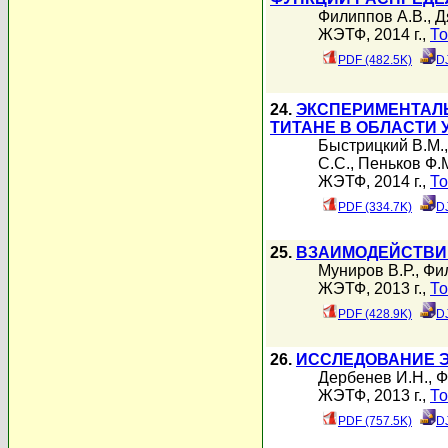
Филиппов А.В.
,
Д
ЖЭТФ, 2014 г.,
То
PDF (482.5K)
D
24.
ЭКСПЕРИМЕНТАЛЬ
ТИТАНЕ В ОБЛАСТИ
Быстрицкий В.М.
С.С.
,
Пеньков Ф.
ЖЭТФ, 2014 г.,
То
PDF (334.7K)
D
25.
ВЗАИМОДЕЙСТВИЕ
Муниров В.Р.
,
Фи
ЖЭТФ, 2013 г.,
То
PDF (428.9K)
D
26.
ИССЛЕДОВАНИЕ Э
Дербенев И.Н.
,
Ф
ЖЭТФ, 2013 г.,
То
PDF (757.5K)
D