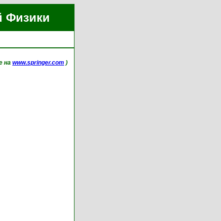
й Физики
ne на
www.springer.com
)