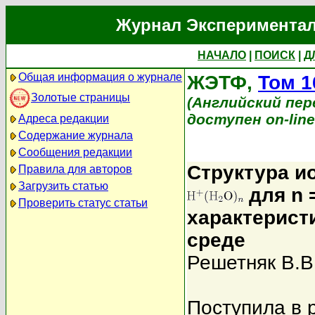
Журнал Экспериментал
НАЧАЛО
|
ПОИСК
|
Д
Общая информация о журнале
ЖЭТФ,
Том 1
Золотые страницы
(Английский перев
доступен on-lin
Адреса редакции
Содержание журнала
Сообщения редакции
Структура и
Правила для авторов
Загрузить статью
для n 
Проверить статус статьи
характерист
среде
Решетняк В.В
Поступила в 