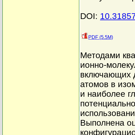
DOI:
10.3185
PDF (5.5M)
Методами кв
ионно-молек
включающих д
атомов в изо
и наиболее г
потенциально
использовани
Выполнена оц
конфигурацио