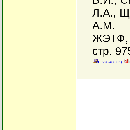
Л.А.
,
Щ
А.М.
ЖЭТФ, 
стр. 97
DJVU (488.6K)