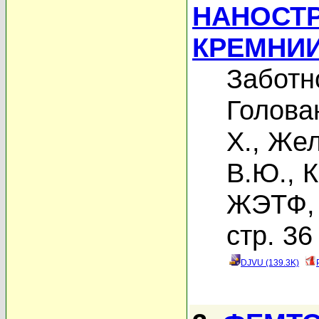
НАНОСТ
КРЕМНИ
Заботн
Голова
Х.
,
Жел
В.Ю.
,
К
ЖЭТФ, 
стр. 36
DJVU (139.3K)