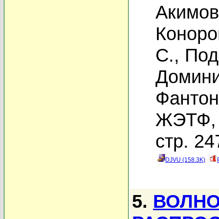
Акимов
Коноро
С.
,
Под
Домини
Фантон
ЖЭТФ, 
стр. 24
DJVU (158.3K)
5.
ВОЛН