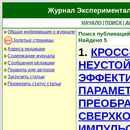
Журнал Экспериментал
НАЧАЛО
|
ПОИСК
|
Д
Общая информация о журнале
Поиск публикаций
Найдено 5
Золотые страницы
1.
КРОСС
Адреса редакции
Содержание журнала
НЕУСТОЙ
Сообщения редакции
Правила для авторов
ЭФФЕКТ
Загрузить статью
Проверить статус статьи
ПАРАМЕ
ПРЕОБР
СВЕРХК
ИМПУЛЬ