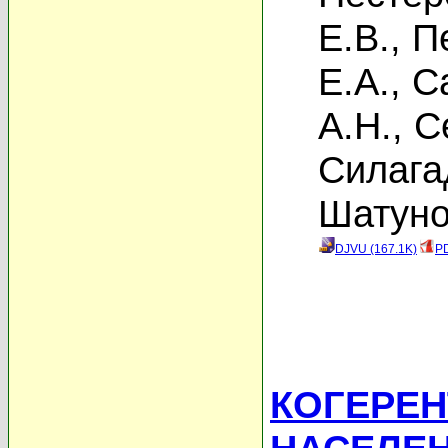
Е.В.
,
П
Е.А.
,
С
А.Н.
,
С
Силага
Шатуно
DJVU (167.1K)
PD
КОГЕРЕН