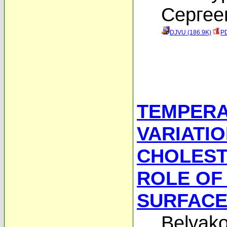
Сергее
DJVU (186.9K)
PD
TEMPERA
VARIATIO
CHOLEST
ROLE OF
SURFACE
Belyako