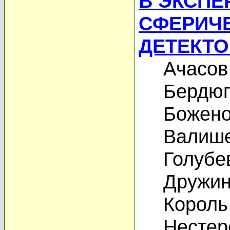
В ЭКСПЕ
СФЕРИЧ
ДЕТЕКТ
Ачасов
Бердюг
Божено
Валише
Голубе
Дружин
Король
Нестер