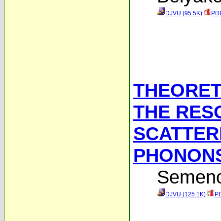
DJVU (95.5K)
PDF
THEORET
THE RES
SCATTER
PHONON
Semeno
DJVU (125.1K)
PD