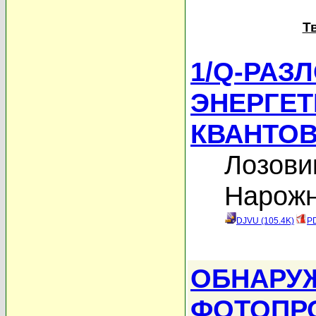
Т
1/Q-РАЗ
ЭНЕРГЕТ
КВАНТОВ
Лозови
Нарожн
DJVU (105.4K)
PD
ОБНАРУ
ФОТОПР