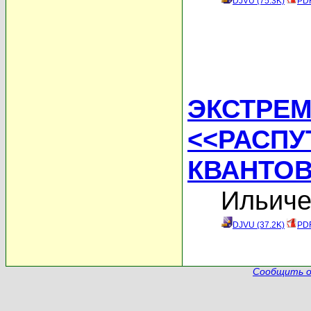
DJVU (75.3K)
PDF
ЭКСТРЕ
<<РАСПУ
КВАНТО
Ильиче
DJVU (37.2K)
PDF
Сообщить о