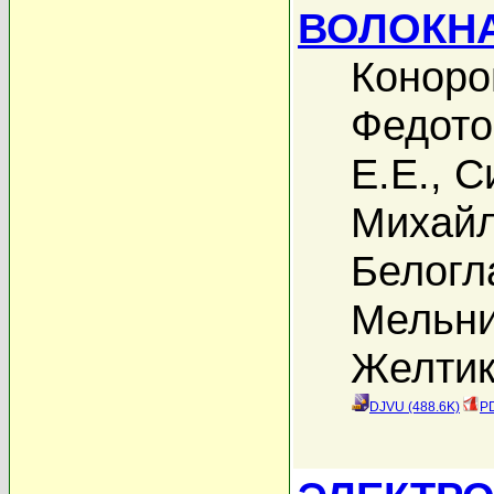
ВОЛОКН
Коноро
Федото
Е.Е.
,
С
Михайл
Белогл
Мельни
Желтик
DJVU (488.6K)
PD