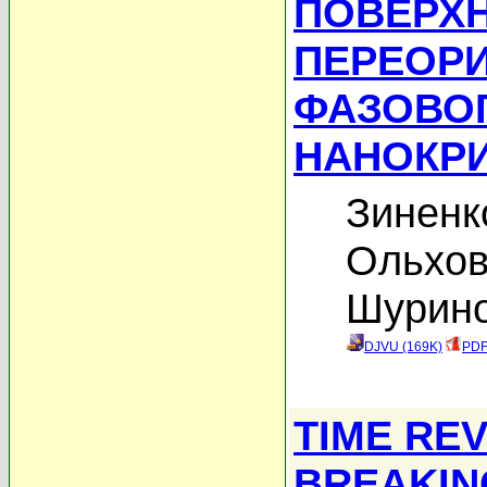
ПОВЕРХ
ПЕРЕОР
ФАЗОВОГ
НАНОКРИ
Зиненк
Ольхов
Шурино
DJVU (169K)
PDF
TIME RE
BREAKIN