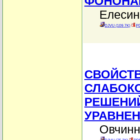
ФОНОНА
Елесин
DJVU (109.7K)
PD
СВОЙСТ
СЛАБОК
РЕШЕНИ
УРАВНЕ
Овчинн