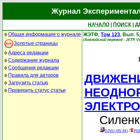
Журнал Экспериментал
НАЧАЛО
|
ПОИСК
|
Д
Общая информация о журнале
ЖЭТФ,
Том 123
, Вып. 5
(Английский перевод - JETP, Vo
Золотые страницы
Адреса редакции
Содержание журнала
Сообщения редакции
ДВИЖЕНИ
Правила для авторов
Загрузить статью
НЕОДНО
Проверить статус статьи
ЭЛЕКТР
Силенк
DJVU (85.4K)
PDF