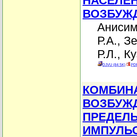
НАСЕЛЕН
ВОЗБУЖ
Анисим
Р.А.
,
Зе
Р.Л.
,
Ку
DJVU (84.5K)
PDF
КОМБИН
ВОЗБУЖ
ПРЕДЕЛ
ИМПУЛЬ