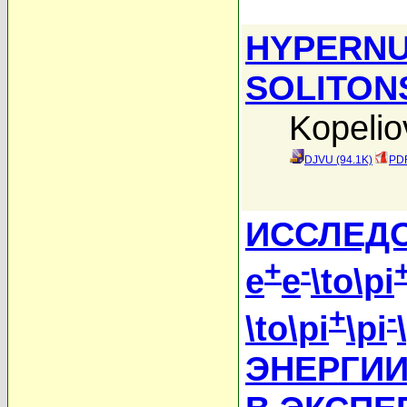
HYPERNU
SOLITON
Kopelio
DJVU (94.1K)
PDF
ИССЛЕД
+
-
e
e
\to\pi
+
-
\to\pi
\pi
ЭНЕРГИИ \