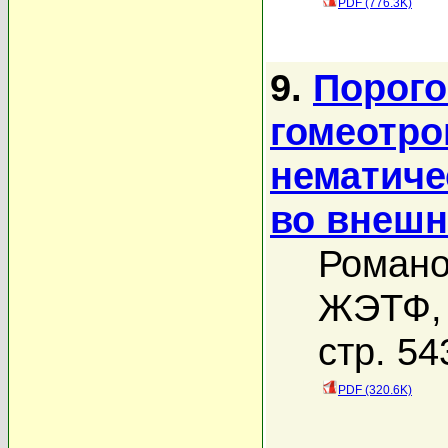
PDF (776.3K)
9.
Порог
гомеотро
нематиче
во внешн
Романо
ЖЭТФ, 
стр. 54
PDF (320.6K)