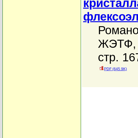
кристалл
флексоэл
Романо
ЖЭТФ, 
стр. 16
PDF (645.9K)