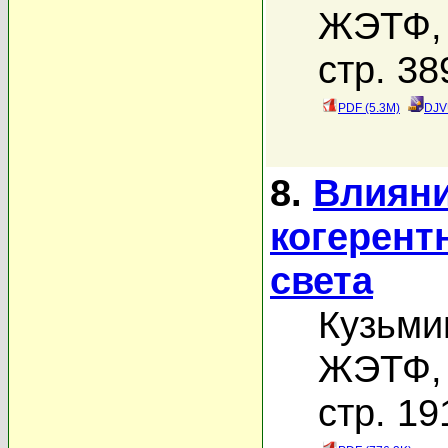
ЖЭТФ, 
стр. 38
PDF (5.3M)
DJV
8.
Влияни
когерент
света
Кузьми
ЖЭТФ, 
стр. 19