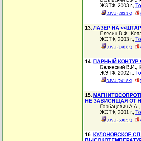
ЖЭТФ, 2003 г.,
То
DJVU (283.1K)
13.
ЛАЗЕР НА <<ШТА
Елесин В.Ф.
,
Коп
ЖЭТФ, 2003 г.,
То
DJVU (148.8K)
14.
ПАРНЫЙ КОНТУР
Белявский В.И.
,
ЖЭТФ, 2002 г.,
То
DJVU (241.8K)
15.
МАГНИТОСОПРОТИ
НЕ ЗАВИСЯЩАЯ ОТ 
Горбацевич А.А.
,
ЖЭТФ, 2001 г.,
То
DJVU (538.5K)
16.
КУЛОНОВСКОЕ С
ВЫСОКОТЕМПЕРАТУ