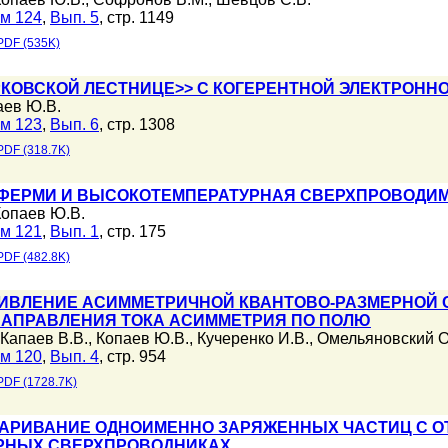
м 124
,
Вып. 5
, стр. 1149
PDF (535K)
РКОВСКОЙ ЛЕСТНИЦЕ>> С КОГЕРЕНТНОЙ ЭЛЕКТРОНН
аев Ю.В.
м 123
,
Вып. 6
, стр. 1308
PDF (318.7K)
 ФЕРМИ И ВЫСОКОТЕМПЕРАТУРНАЯ СВЕРХПРОВОДИ
Копаев Ю.В.
м 121
,
Вып. 1
, стр. 175
PDF (482.8K)
ВЛЕНИЕ АСИММЕТРИЧНОЙ КВАНТОВО-РАЗМЕРНОЙ С
НАПРАВЛЕНИЯ ТОКА АСИММЕТРИЯ ПО ПОЛЮ
Капаев В.В.
,
Копаев Ю.В.
,
Кучеренко И.В.
,
Омельяновский О
м 120
,
Вып. 4
, стр. 954
PDF (1728.7K)
ПАРИВАНИЕ ОДНОИМЕННО ЗАРЯЖЕННЫХ ЧАСТИЦ С О
РНЫХ СВЕРХПРОВОДНИКАХ