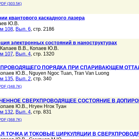
PDF (303.5K)
рии квантового каскадного лазера
аев Ю.В.
м 108
,
Вып. 6
, стр. 2186
ция электронных состояний в наноструктурах
Капаев В.В.
,
Копаев Ю.В.
м 107
,
Вып. 4
, стр. 1320
ХПРОВОДЯЩЕГО ПОРЯДКА ПРИ СПАРИВАЮЩЕМ ОТТА
Копаев Ю.В.
,
Nguyen Ngoc Tuan
,
Tran Van Luong
м 135
,
Вып. 2
, стр. 340
PDF (348.7K)
ЧЕННОЕ СВЕРХПРОВОДЯЩЕЕ СОСТОЯНИЕ В ДОПИР
Копаев Ю.В.
,
Нгуен Нгок Туан
м 132
,
Вып. 4
, стр. 831
PDF (368.7K)
АЯ ТОЧКА И ТОКОВЫЕ ЦИРКУЛЯЦИИ В СВЕРХПРОВО