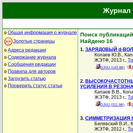
Журнал 
Общая информация о журнале
Поиск публикаций
Найдено 16
Золотые страницы
1.
ЗАРЯДОВЫЙ d-ВО
Адреса редакции
Копаев Ю.В.
,
Кап
Содержание журнала
ЖЭТФ, 2013 г.,
То
Сообщения редакции
DJVU (143.9K)
Правила для авторов
Загрузить статью
2.
ВЫСОКОЧАСТОТНЫ
Проверить статус статьи
УСИЛЕНИЯ В РЕЗОН
Капаев В.В.
,
Копа
ЖЭТФ, 2013 г.,
То
DJVU (311.9K)
3.
СИММЕТРИЗАЦИЯ 
Белявский В.И.
,
К
ЖЭТФ, 2012 г.,
То