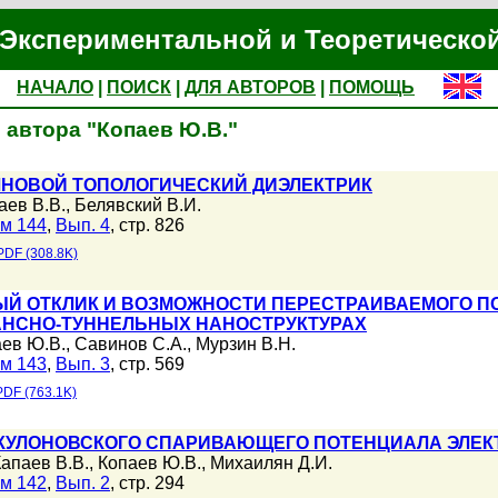
Экспериментальной и Теоретическо
НАЧАЛО
|
ПОИСК
|
ДЛЯ АВТОРОВ
|
ПОМОЩЬ
 автора "Копаев Ю.В."
ЛНОВОЙ ТОПОЛОГИЧЕСКИЙ ДИЭЛЕКТРИК
аев В.В.
,
Белявский В.И.
м 144
,
Вып. 4
, стр. 826
PDF (308.8K)
Й ОТКЛИК И ВОЗМОЖНОСТИ ПЕРЕСТРАИВАЕМОГО ПО
АНСНО-ТУННЕЛЬНЫХ НАНОСТРУКТУРАХ
ев Ю.В.
,
Савинов С.А.
,
Мурзин В.Н.
м 143
,
Вып. 3
, стр. 569
PDF (763.1K)
КУЛОНОВСКОГО СПАРИВАЮЩЕГО ПОТЕНЦИАЛА ЭЛЕ
апаев В.В.
,
Копаев Ю.В.
,
Михаилян Д.И.
м 142
,
Вып. 2
, стр. 294