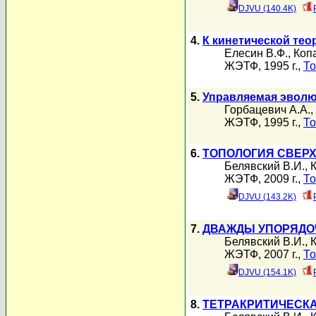
DJVU (140.4K)
4.
К кинетической тео
Елесин В.Ф.
,
Коп
ЖЭТФ, 1995 г.,
То
5.
Управляемая эволю
Горбацевич А.А.
,
ЖЭТФ, 1995 г.,
То
6.
ТОПОЛОГИЯ СВЕР
Белявский В.И.
,
ЖЭТФ, 2009 г.,
То
DJVU (143.2K)
7.
ДВАЖДЫ УПОРЯДО
Белявский В.И.
,
ЖЭТФ, 2007 г.,
То
DJVU (154.1K)
8.
ТЕТРАКРИТИЧЕСК