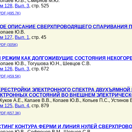
Копаев Ю.В.
,
Смирнов М.Ю.
м 128
,
Вып. 3
, стр. 525
PDF (495.7K)
ОЕ ОПИСАНИЕ СВЕРХПРОВОДЯЩЕГО СПАРИВАНИЯ П
Копаев Ю.В.
м 127
,
Вып. 1
, стр. 45
PDF (305K)
 РЕЖИМ КАК ДОЛГОЖИВУЩИЕ СОСТОЯНИЯ НЕКОГОР
Копаев Ю.В.
,
Тогушова Ю.Н.
,
Шевцов С.В.
м 126
,
Вып. 3
, стр. 672
PDF (459.5K)
РЕСТРОЙКИ ЭЛЕКТРОННОГО СПЕКТРА ДВУХЪЯМНОЙ Г
КТРОННЫХ СОСТОЯНИЙ ВО ВНЕШНЕМ ЭЛЕКТРИЧЕСК
Жуков А.Е.
,
Капаев В.В.
,
Копаев Ю.В.
,
Копьев П.С.
,
Устинов 
м 125
,
Вып. 4
, стр. 879
PDF (657.3K)
ТИНГ КОНТУРА ФЕРМИ И ЛИНИЯ НУЛЕЙ СВЕРХПРОВ
Копаев Ю.В.
,
Софронов В.М.
,
Шевцов С.В.