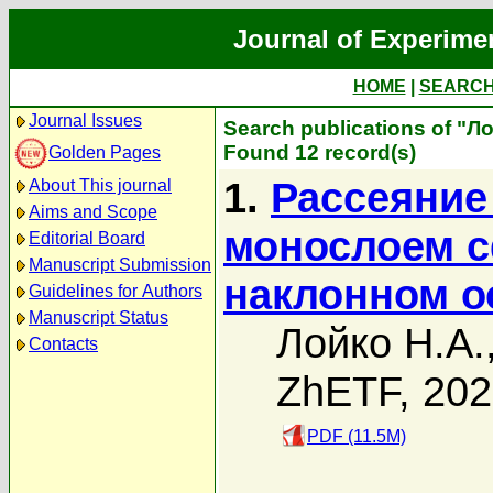
Journal of Experime
HOME
|
SEARC
Journal Issues
Search publications of "Л
Found 12 record(s)
Golden Pages
1.
Рассеяние
About This journal
Aims and Scope
монослоем с
Editorial Board
Manuscript Submission
наклонном 
Guidelines for Authors
Manuscript Status
Лойко Н.А.
Contacts
ZhETF, 20
PDF (11.5M)