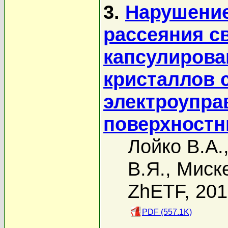
3.
Нарушение
рассеяния св
капсулирова
кристаллов 
электроупр
поверхност
Лойко В.А.
В.Я.
,
Миске
ZhETF, 20
PDF (557.1K)