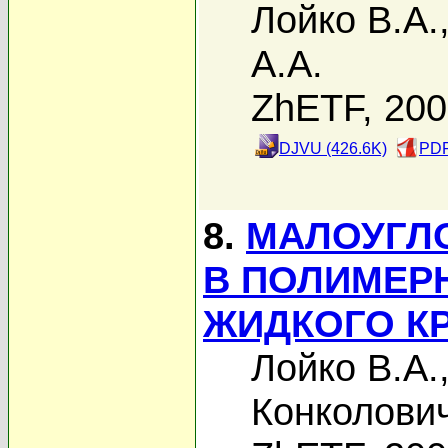
Лойко В.А.
А.А.
ZhETF, 20
DJVU (426.6K)
PDF
8.
МАЛОУГЛО
В ПОЛИМЕР
ЖИДКОГО К
Лойко В.А.
Конколович