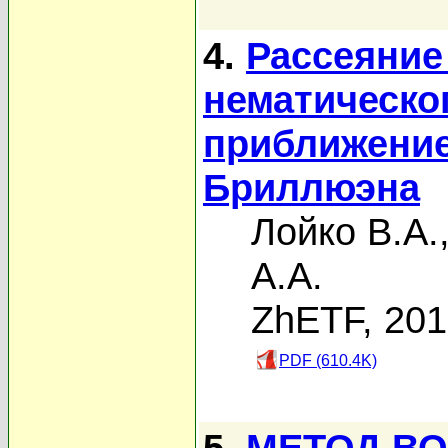
4.
Рассеяние
нематическо
приближение
Бриллюэна
Лойко В.А.
А.А.
ZhETF, 20
PDF (610.4K)
5.
МЕТОД В