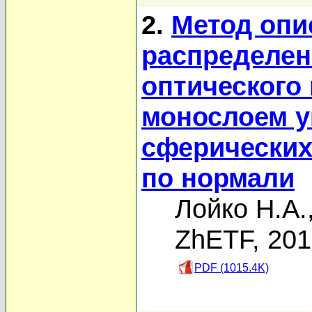
2.
Метод опи
распределен
оптического
монослоем 
сферических
по нормали
Лойко Н.А.
ZhETF, 20
PDF (1015.4K)