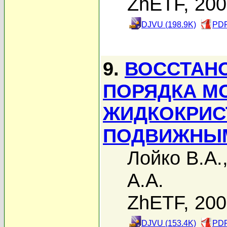
ZhETF, 20
DJVU (198.9K)
PDF
9.
ВОССТАН
ПОРЯДКА М
ЖИДКОКРИС
ПОДВИЖНЫ
Лойко В.А.
А.А.
ZhETF, 20
DJVU (153.4K)
PDF