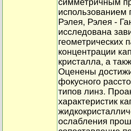
симметричным п
использованием 
Рэлея, Рэлея - Га
исследована зави
геометрических п
концентрации кап
кристалла, а так
Оценены достиж
фокусного расст
типов линз. Про
характеристик к
жидкокристаллич
ослабления прош