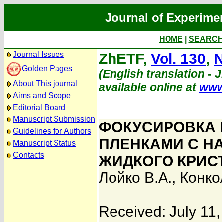
Journal of Experime
HOME
|
SEARC
Journal Issues
ZhETF,
Vol. 130
,
N
Golden Pages
(English translation - 
About This journal
available online at
www
Aims and Scope
Editorial Board
Manuscript Submission
ФОКУСИРОВКА
Guidelines for Authors
ПЛЕНКАМИ С Н
Manuscript Status
Contacts
ЖИДКОГО КРИС
Лойко В.А.
,
Конко
Received: July 11