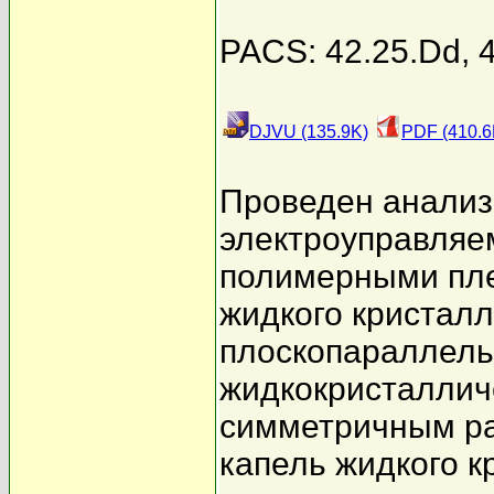
PACS: 42.25.Dd, 4
DJVU (135.9K)
PDF (410.6
Проведен анализ
электроуправляе
полимерными пл
жидкого кристал
плоскопараллел
жидкокристалличе
симметричным р
капель жидкого к