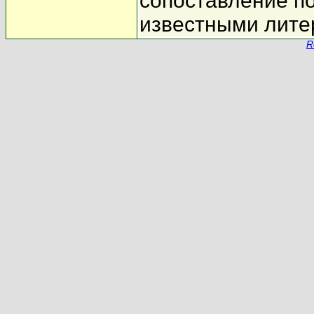
сопоставление по
известными лите
R