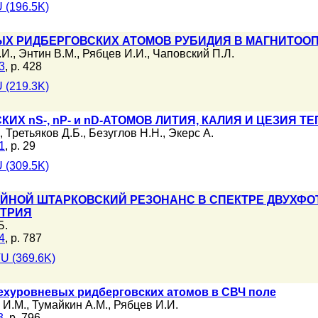
 (196.5K)
Х РИДБЕРГОВСКИХ АТОМОВ РУБИДИЯ В МАГНИТОО
.И.
,
Энтин В.М.
,
Рябцев И.И.
,
Чаповский П.Л.
3
, p. 428
 (219.3K)
ИХ nS-, nP- и nD-АТОМОВ ЛИТИЯ, КАЛИЯ И ЦЕЗИЯ 
,
Третьяков Д.Б.
,
Безуглов Н.Н.
,
Экерс А.
1
, p. 29
 (309.5K)
ЙНОЙ ШТАРКОВСКИЙ РЕЗОНАНС В СПЕКТРЕ ДВУХФОТОН
АТРИЯ
Б.
4
, p. 787
U (369.6K)
ехуровневых ридберговских атомов в СВЧ поле
 И.М.
,
Тумайкин А.М.
,
Рябцев И.И.
3
, p. 796