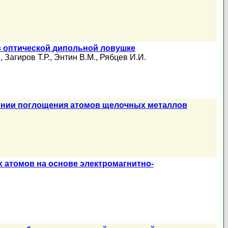
в оптической дипольной ловушке
.
,
Загиров Т.Р.
,
Энтин В.М.
,
Рябцев И.И.
инии поглощения атомов щелочных металлов
 атомов на основе электромагнитно-