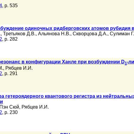
4
, p. 535
збуждение одиночных ридберговских атомов рубидия 
.
,
Третьяков Д.В.
,
Альянова Н.В.
,
Скворцова Д.А.
,
Сулиман Г
2
, p. 282
езонанс в конфигурации Ханле при возбуждении D
-л
1
М.
,
Рябцев И.И.
2
, p. 291
а гетероядерного квантового регистра из нейтральных
ти
Пэн Сюй
,
Рябцев И.И.
2
, p. 230