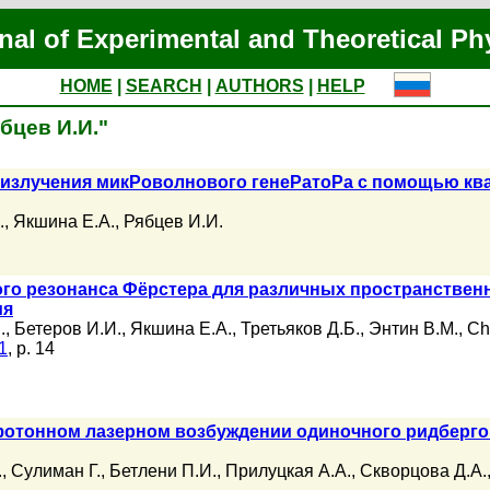
nal of Experimental and Theoretical Ph
HOME
|
SEARCH
|
AUTHORS
|
HELP
ябцев И.И."
излучения микРоволнового генеРатоРа с помощью ква
.
,
Якшина Е.А.
,
Рябцев И.И.
ого резонанса Фёрстера для различных пространстве
ия
.
,
Бетеров И.И.
,
Якшина Е.А.
,
Третьяков Д.Б.
,
Энтин В.М.
,
Ch
1
, p. 14
фотонном лазерном возбуждении одиночного ридбергов
.
,
Сулиман Г.
,
Бетлени П.И.
,
Прилуцкая А.А.
,
Скворцова Д.А.