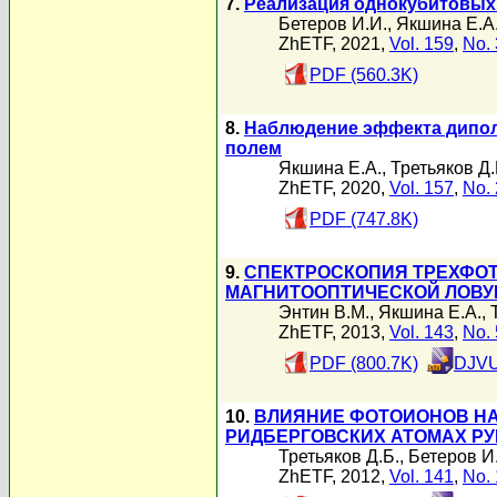
7.
Реализация однокубитовых 
Бетеров И.И.
,
Якшина Е.А
ZhETF, 2021,
Vol. 159
,
No. 
PDF (560.3K)
8.
Наблюдение эффекта дипол
полем
Якшина Е.А.
,
Третьяков Д.
ZhETF, 2020,
Vol. 157
,
No. 
PDF (747.8K)
9.
СПЕКТРОСКОПИЯ ТРЕХФОТ
МАГНИТООПТИЧЕСКОЙ ЛОВ
Энтин В.М.
,
Якшина Е.А.
,
ZhETF, 2013,
Vol. 143
,
No. 
PDF (800.7K)
DJVU
10.
ВЛИЯНИЕ ФОТОИОНОВ НА
РИДБЕРГОВСКИХ АТОМАХ Р
Третьяков Д.Б.
,
Бетеров И
ZhETF, 2012,
Vol. 141
,
No. 