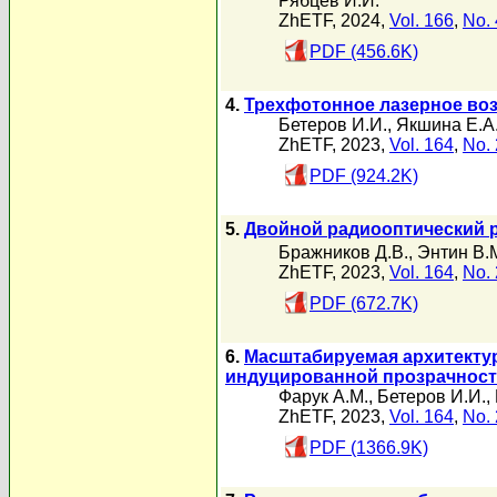
Рябцев И.И.
ZhETF, 2024,
Vol. 166
,
No. 
PDF (456.6K)
4.
Трехфотонное лазерное во
Бетеров И.И.
,
Якшина Е.А
ZhETF, 2023,
Vol. 164
,
No. 
PDF (924.2K)
5.
Двойной радиооптический р
Бражников Д.В.
,
Энтин В.
ZhETF, 2023,
Vol. 164
,
No. 
PDF (672.7K)
6.
Масштабируемая архитектур
индуцированной прозрачнос
Фарук А.М.
,
Бетеров И.И.
,
ZhETF, 2023,
Vol. 164
,
No. 
PDF (1366.9K)