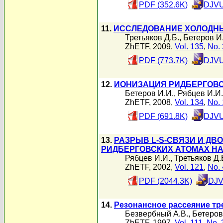
PDF (352.6K)
DJVU
11.
ИССЛЕДОВАНИЕ ХОЛОДНЫ
Третьяков Д.Б.
,
Бетеров И
ZhETF, 2009,
Vol. 135
,
No. 
PDF (773.7K)
DJVU
12.
ИОНИЗАЦИЯ РИДБЕРГОВСК
Бетеров И.И.
,
Рябцев И.И.
ZhETF, 2008,
Vol. 134
,
No. 
PDF (691.8K)
DJVU
13.
РАЗРЫВ L-S-СВЯЗИ И ДВО
РИДБЕРГОВСКИХ АТОМАХ Н
Рябцев И.И.
,
Третьяков Д.
ZhETF, 2002,
Vol. 121
,
No. 
PDF (2044.3K)
DJV
14.
Резонансное рассеяние тр
Безвербный А.В.
,
Бетеров
ZhETF, 1997,
Vol. 111
,
No. 