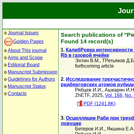
Jour
Journal Issues
Search publications of "Р
Found 14 record(s)
Golden Pages
1.
КалибРовка интенсивности 
About This journal
Rb в газовой ячейке
Aims and Scope
Энтин В.М.
,
ТРетьяков Д.Б
Editorial Board
forthcoming article
Manuscript Submission
Guidelines for Authors
2.
Исследование трехчастичн
ридберговских атомов рубид
Manuscript Status
Рябцев И.И.
,
Ашкарин И.Н
Contacts
ZhETF, 2025,
Vol. 168
,
No. 
PDF (1241.8K)
3.
Осцилляции Раби при трех
ловушке
Бетеров И.И.
,
Якшина Е.А