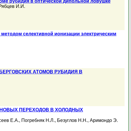
оме рубидия в оптической дипольной ловушке
Рябцев И.И.
 методом селективной ионизации электрическим
БЕРГОВСКИХ АТОМОВ РУБИДИЯ В
ЛНОВЫХ ПЕРЕХОДОВ В ХОЛОДНЫХ
сеев Е.А.
,
Погребняк Н.Л.
,
Безуглов Н.Н.
,
Аримондо Э.