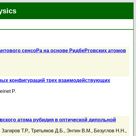
ysics
нтового сенсоРа на основе РидбеРговских атомов
нных конфигураций трех взаимодействующих
einet P.
ского атома рубидия в оптической дипольной
,
Загиров Т.Р.
,
Третьяков Д.Б.
,
Энтин В.М.
,
Безуглов Н.Н.
,