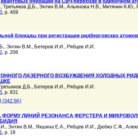
квантовых операций на СВЧ-переходе в одиночном ат
.
,
Третьяков Д.Б.
,
Энтин В.М.
,
Альянова Н.В.
,
Митянин К.Ю.
,
3
, p. 409
ьной блокады при регистрации ридберговских атомов
Б.
,
Энтин В.М.
,
Бетеров И.И.
,
Рябцев И.И.
2
, p. 206
ОННОГО ЛАЗЕРНОГО ВОЗБУЖДЕНИЯ ХОЛОДНЫХ РИД
УШКЕ
Третьяков Д.Б.
,
Бетеров И.И.
,
Рябцев И.И.
5
, p. 831
 (342.5K)
 ФОРМУ ЛИНИЙ РЕЗОНАНСА ФЕРСТЕРА И МИКРОВО
УБИДИЯ
.И.
,
Энтин В.М.
,
Якшина Е.А.
,
Рябцев И.И.
,
Дюбко С.Ф.
,
Алек
1
, p. 18