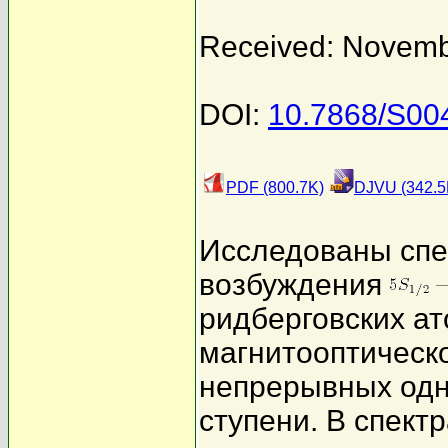
Received: Novemb
DOI:
10.7868/S0
PDF (800.7K)
DJVU (342.5
Исследованы спе
возбуждения
ридберговских а
магнитооптическ
непрерывных одн
ступени. В спект