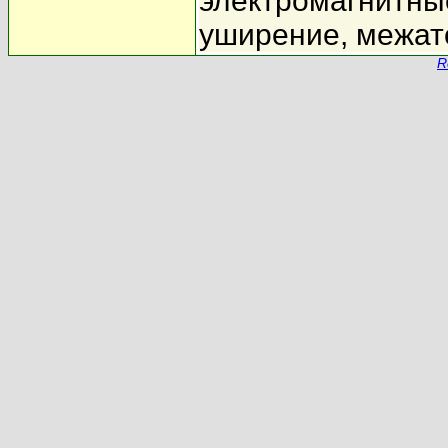
электромагнитны
уширение, межат
R