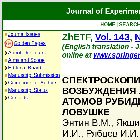
Journal of Experime
HOME
|
SEARC
Journal Issues
ZhETF,
Vol. 143
,
N
Golden Pages
(English translation - J
About This journal
online at
www.springe
Aims and Scope
Editorial Board
Manuscript Submission
СПЕКТРОСКОПИ
Guidelines for Authors
ВОЗБУЖДЕНИЯ 
Manuscript Status
Contacts
АТОМОВ РУБИД
ЛОВУШКЕ
Энтин В.М.
,
Якши
И.И.
,
Рябцев И.И.