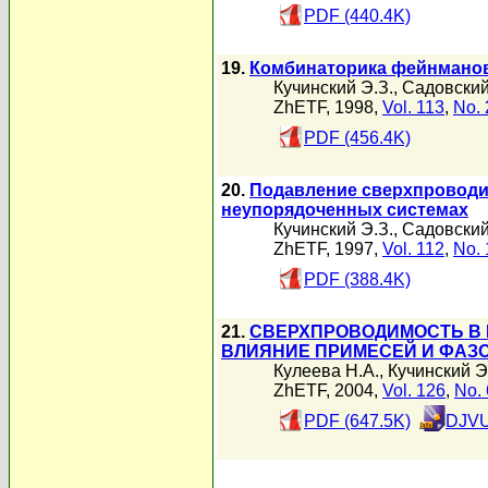
PDF (440.4K)
19.
Комбинаторика фейнманов
Кучинский Э.З.
,
Садовский
ZhETF, 1998,
Vol. 113
,
No. 
PDF (456.4K)
20.
Подавление сверхпроводим
неупорядоченных системах
Кучинский Э.З.
,
Садовский
ZhETF, 1997,
Vol. 112
,
No. 
PDF (388.4K)
21.
СВЕРХПРОВОДИМОСТЬ В 
ВЛИЯНИЕ ПРИМЕСЕЙ И ФАЗ
Кулеева Н.А.
,
Кучинский Э
ZhETF, 2004,
Vol. 126
,
No. 
PDF (647.5K)
DJVU