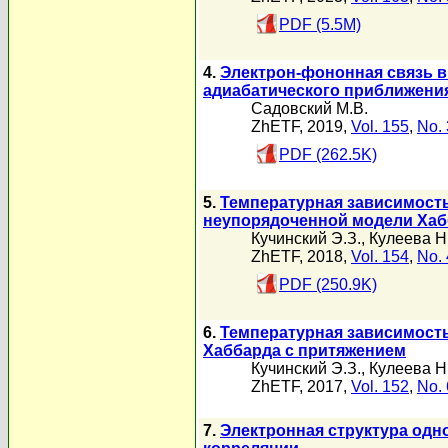
PDF (5.5M)
4.
Электрон-фононная связь в
адиабатического приближени
Садовский М.В.
ZhETF, 2019,
Vol. 155
,
No. 
PDF (262.5K)
5.
Температурная зависимость
неупорядоченной модели Хаб
Кучинский Э.З.
,
Кулеева Н
ZhETF, 2018,
Vol. 154
,
No. 
PDF (250.9K)
6.
Температурная зависимость
Хаббарда с притяжением
Кучинский Э.З.
,
Кулеева Н
ZhETF, 2017,
Vol. 152
,
No. 
7.
Электронная структура одн