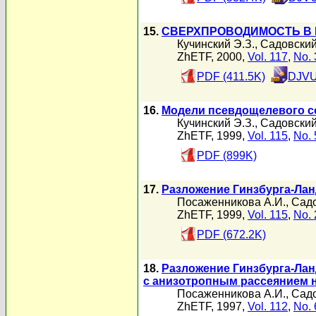
15.
СВЕРХПРОВОДИМОСТЬ В
Кучинский Э.З.
,
Садовский
ZhETF, 2000,
Vol. 117
,
No. 
PDF (411.5K)
DJVU
16.
Модели псевдощелевого с
Кучинский Э.З.
,
Садовский
ZhETF, 1999,
Vol. 115
,
No. 
PDF (899K)
17.
Разложение Гинзбурга-Ла
Посаженникова А.И.
,
Садо
ZhETF, 1999,
Vol. 115
,
No. 
PDF (672.2K)
18.
Разложение Гинзбурга-Лан
с анизотропным рассеянием 
Посаженникова А.И.
,
Садо
ZhETF, 1997,
Vol. 112
,
No. 