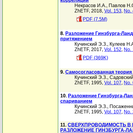
корреляции
Некрасов И.А.
,
Павлов Н.
ZhETF, 2018,
Vol. 153
,
No. 
PDF (7.5M)
8.
Разложение Гинзбурга-Лан
притяжением
Кучинский Э.З.
,
Кулеев Н.
ZhETF, 2017,
Vol. 152
,
No. 
PDF (369K)
9.
Самосогласованная теория 
Кучинский Э.З.
,
Садовский
ZhETF, 1995,
Vol. 107
,
No. 
10.
Разложение Гинзбурга-Лан
спариванием
Кучинский Э.З.
,
Посаженни
ZhETF, 1995,
Vol. 107
,
No. 
11.
СВЕРХПРОВОДИМОСТЬ В 
РАЗЛОЖЕНИЕ ГИНЗБУРГА-ЛА