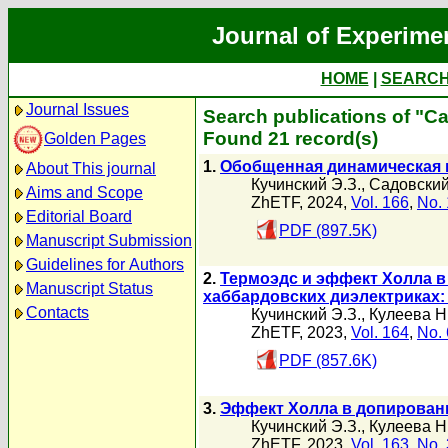
Journal of Experime
HOME
|
SEARC
Journal Issues
Search publications of "С
Found 21 record(s)
Golden Pages
1.
Обобщенная динамическая
About This journal
Кучинский Э.З.
,
Садовский
Aims and Scope
ZhETF, 2024,
Vol. 166
,
No. 
Editorial Board
PDF (897.5K)
Manuscript Submission
Guidelines for Authors
2.
Термоэдс и эффект Холла в
Manuscript Status
хаббардовских диэлектриках
Contacts
Кучинский Э.З.
,
Кулеева Н
ZhETF, 2023,
Vol. 164
,
No. 
PDF (857.6K)
3.
Эффект Холла в допирован
Кучинский Э.З.
,
Кулеева Н
ZhETF, 2023,
Vol. 163
,
No. 