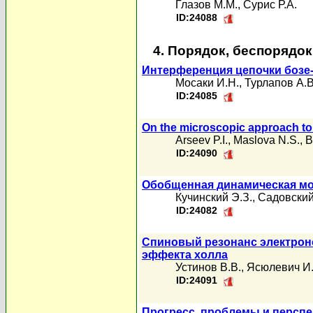
Глазов М.М.
,
Сурис Р.А.
ID:24088
4. Порядок, беспорядо
Интерференция цепочки бозе-
Мосаки И.Н.
,
Турлапов А.В
ID:24085
On the microscopic approach to 
Arseev P.I.
,
Maslova N.S.
,
B
ID:24090
Обобщенная динамическая м
Кучинский Э.З.
,
Садовский
ID:24082
Спиновый резонанс электрон
эффекта холла
Устинов В.В.
,
Ясюлевич И.
ID:24091
Прогресс, проблемы и персп