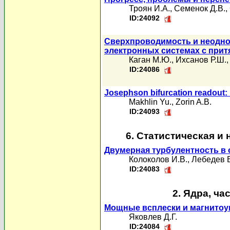
Троян И.А.
,
Семенок Д.В.
,
ID:24092
Сверхпроводимость и неодно
электронных системах с при
Каган М.Ю.
,
Ихсанов Р.Ш.
ID:24086
Josephson bifurcation readout
Makhlin Yu.
,
Zorin A.B.
ID:24093
6. Статистическая и
Двумерная турбулентность в 
Колоколов И.В.
,
Лебедев В
ID:24083
2. Ядра, ча
Мощные всплески и магнитоу
Яковлев Д.Г.
ID:24084