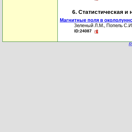
6. Статистическая и
Магнитные поля в окололунно
Зеленый Л.М.
,
Попель С.И
ID:24087
R