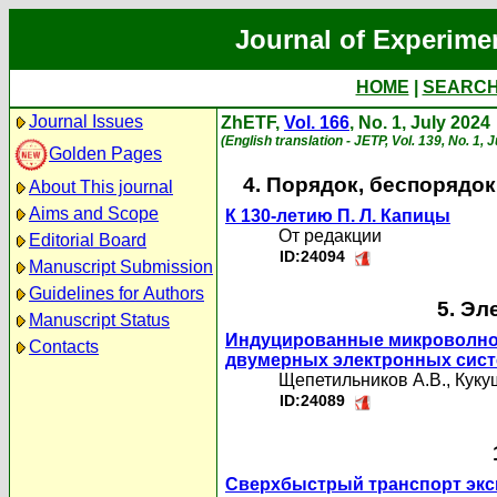
Journal of Experime
HOME
|
SEARC
Journal Issues
ZhETF,
Vol. 166
, No. 1, July 2024
(English translation - JETP, Vol. 139, No. 1, 
Golden Pages
4. Порядок, беспорядо
About This journal
Aims and Scope
К 130-летию П. Л. Капицы
От редакции
Editorial Board
ID:24094
Manuscript Submission
Guidelines for Authors
5. Эл
Manuscript Status
Индуцированные микроволно
Contacts
двумерных электронных сис
Щепетильников А.В.
,
Куку
ID:24089
Сверхбыстрый транспорт экси