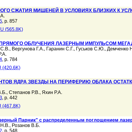
ГО СЖАТИЯ МИШЕНЕЙ В УСЛОВИЯХ БЛИЗКИХ К УСЛО
.А.
5
, p. 857
U (565.8K)
ПРЯМОГО ОБЛУЧЕНИЯ ЛАЗЕРНЫМ ИМПУЛЬСОМ МЕГА
С.В.
,
Вергунова Г.А.
,
Гаранин С.Г.
,
Гуськов С.Ю.
,
Демченко Н
.А.
4
, p. 784
 (420.6K)
ТОВ ЯДРА ЗВЕЗДЫ НА ПЕРИФЕРИЮ ОБЛАКА ОСТАТ
.Б.
,
Степанов Р.В.
,
Яхин Р.А.
3
, p. 442
 (467.8K)
зерный Парник" с распределенным поглощением лазе
Н.В.
,
Розанов В.Б.
2
, p. 548