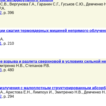
С.В.
,
Вергунова Г.А.
,
Гаранин С.Г.
,
Гуськов С.Ю.
,
Демченко Н
.А.
2
, p. 396
ии сжатия термоядерных мишеней непрямого облучения
.А.
1
, p. 210
е взрыва и разлета сверхновой в условиях сильной н
митренко Н.В.
,
Степанов Р.В.
3
, p. 480
 излучения с малоплотным структурированным абсор
.А.
,
Аристова Е.Н.
,
Лимпоух И.
,
Змитренко Н.В.
,
Демченко Н.
2
, p. 294