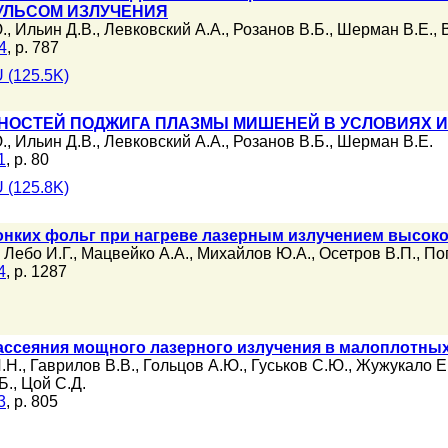
УЛЬСОМ ИЗЛУЧЕНИЯ
.
,
Ильин Д.В.
,
Левковский А.А.
,
Розанов В.Б.
,
Шерман В.Е.
,
4
, p. 787
 (125.5K)
ОСТЕЙ ПОДЖИГА ПЛАЗМЫ МИШЕНЕЙ В УСЛОВИЯХ 
.
,
Ильин Д.В.
,
Левковский А.А.
,
Розанов В.Б.
,
Шерман В.Е.
1
, p. 80
 (125.8K)
нких фольг при нагреве лазерным излучением высоко
,
Лебо И.Г.
,
Мацвейко А.А.
,
Михайлов Ю.А.
,
Осетров В.П.
,
По
4
, p. 1287
ассеяния мощного лазерного излучения в малоплотны
.Н.
,
Гаврилов В.В.
,
Гольцов А.Ю.
,
Гуськов С.Ю.
,
Жужукало Е
Б.
,
Цой С.Д.
3
, p. 805