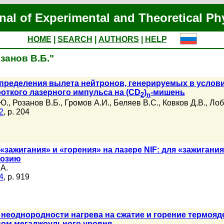
nal of Experimental and Theoretical Ph
HOME
|
SEARCH
|
AUTHORS
|
HELP
озанов В.Б."
пределения вылета нейтронов, генерируемых в услов
откого лазерного импульса на (CD
)
-мишень
2
n
.Ю.
,
Розанов В.Б.
,
Громов А.И.
,
Беляев В.С.
,
Ковков Д.В.
,
Лоб
2
, p. 204
«зажигания» и «горения» на лазере NIF: для «зажиган
лозию
.А.
4
, p. 919
неоднородности нагрева на сжатие и горение термоя
ом мегаджоульного уровня