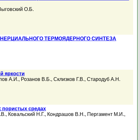
Выговский О.Б.
ИНЕРЦИАЛЬНОГО ТЕРМОЯДЕРНОГО СИНТЕЗА
й яркости
пов А.И.
,
Розанов В.Б.
,
Склизков Г.В.
,
Стародуб А.Н.
х пористых средах
.В.
,
Ковальский Н.Г.
,
Кондрашов В.Н.
,
Пергамент М.И.
,