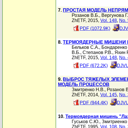
7.
ПРОСТАЯ МОДЕЛЬ НЕПРЯМО
Розанов В.Б.
,
Вергунова Г
ZhETF, 2015,
Vol. 148
,
No. 
PDF (1072.9K)
DJV
8.
ТЕРМОЯДЕРНЫЕ МИШЕНИ 
Бельков С.А.
,
Бондаренко 
В.Б.
,
Степанов Р.В.
,
Яхин Р
ZhETF, 2015,
Vol. 148
,
No. 
PDF (672.2K)
DJVU
9.
ВЫБРОС ТЯЖЕЛЫХ ЭЛЕМЕН
МОДЕЛЬ ПРОЦЕССОВ
Змитренко Н.В.
,
Розанов В
ZhETF, 2014,
Vol. 145
,
No. 
PDF (944.4K)
DJVU
10.
Термоядерная мишень "Ла
Гуськов С.Ю.
,
Змитриенко 
ZhETF, 1995,
Vol. 108
,
No. 