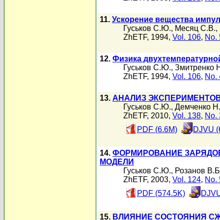
11.
Ускорение вещества импу
Гуськов С.Ю.
,
Месяц С.В.
,
ZhETF, 1994,
Vol. 106
,
No. 
12.
Физика двухтемпературно
Гуськов С.Ю.
,
Змитренко Н
ZhETF, 1994,
Vol. 106
,
No. 
13.
АНАЛИЗ ЭКСПЕРИМЕНТОВ
Гуськов С.Ю.
,
Демченко Н
ZhETF, 2010,
Vol. 138
,
No. 
PDF (6.6M)
DJVU (
14.
ФОРМИРОВАНИЕ ЗАРЯДОВ
МОДЕЛИ
Гуськов С.Ю.
,
Розанов В.Б
ZhETF, 2003,
Vol. 124
,
No. 
PDF (574.5K)
DJVU
15.
ВЛИЯНИЕ СОСТОЯНИЯ СЖ