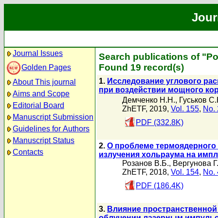
Jour
Journal Issues
Search publications of "Р
Found 19 record(s)
Golden Pages
1.
Исследование углового рас
About This journal
при воздействии мощного кор
Aims and Scope
Демченко Н.Н.
,
Гуськов С
Editorial Board
ZhETF, 2019,
Vol. 155
,
No. 
Manuscript Submission
PDF (332.8K)
Guidelines for Authors
Manuscript Status
2.
О проблеме термоядерного 
Contacts
излучения хольраума на имп
Розанов В.Б.
,
Вергунова Г
ZhETF, 2018,
Vol. 154
,
No. 
PDF (186.4K)
3.
Влияние пространственной 
облучении лазерным импульс