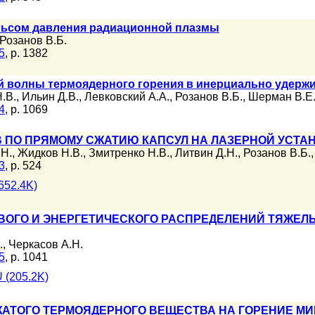
льсом давления радиационной плазмы
Розанов В.Б.
5
, p. 1382
й волны термоядерного горения в инерциально удерж
.В.
,
Ильин Д.В.
,
Левковский А.А.
,
Розанов В.Б.
,
Шерман В.Е
4
, p. 1069
 ПО ПРЯМОМУ СЖАТИЮ КАПСУЛ НА ЛАЗЕРНОЙ УСТАН
.Н.
,
Жидков Н.В.
,
Змитренко Н.В.
,
Литвин Д.Н.
,
Розанов В.Б.
3
, p. 524
652.4K)
ОГО И ЭНЕРГЕТИЧЕСКОГО РАСПРЕДЕЛЕНИЙ ТЯЖЕЛ
.
,
Черкасов А.Н.
5
, p. 1041
 (205.2K)
АТОГО ТЕРМОЯДЕРНОГО ВЕЩЕСТВА НА ГОРЕНИЕ М