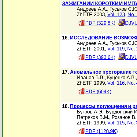
ЗАЖИГАНИИ КОРОТКИМ ИМП
Андреев А.А.
,
Гуськов С.Ю
ZhETF, 2003,
Vol. 123
,
No. 
PDF (329.8K)
DJVU
16.
ИССЛЕДОВАНИЕ ВОЗМОЖН
Андреев А.А.
,
Гуськов С.Ю
ZhETF, 2001,
Vol. 119
,
No. 
PDF (393.6K)
DJVU
17.
Аномальное прогорание то
Иванов В.В.
,
Куценко А.В.
ZhETF, 1999,
Vol. 116
,
No. 
PDF (604K)
18.
Процессы поглощения и р
Бугров А.Э.
,
Бурдонский И
Петряков В.М.
,
Розанов В.
ZhETF, 1999,
Vol. 115
,
No. 
PDF (1128.9K)