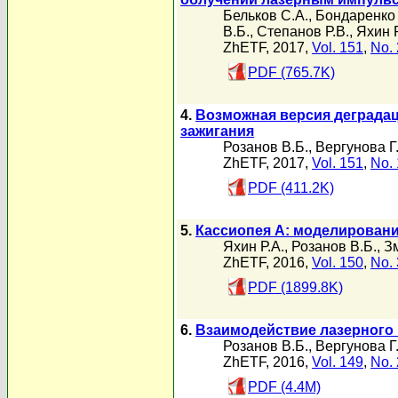
Бельков С.А.
,
Бондаренко 
В.Б.
,
Степанов Р.В.
,
Яхин Р
ZhETF, 2017,
Vol. 151
,
No. 
PDF (765.7K)
4.
Возможная версия деградац
зажигания
Розанов В.Б.
,
Вергунова Г
ZhETF, 2017,
Vol. 151
,
No. 
PDF (411.2K)
5.
Кассиопея А: моделировани
Яхин Р.А.
,
Розанов В.Б.
,
З
ZhETF, 2016,
Vol. 150
,
No. 
PDF (1899.8K)
6.
Взаимодействие лазерного
Розанов В.Б.
,
Вергунова Г
ZhETF, 2016,
Vol. 149
,
No. 
PDF (4.4M)