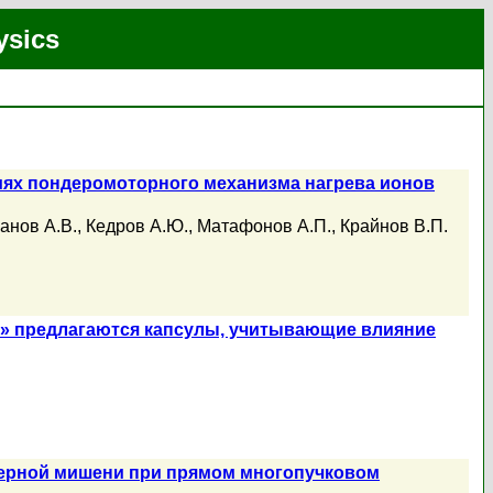
ysics
иях пондеромоторного механизма нагрева ионов
анов А.В.
,
Кедров А.Ю.
,
Матафонов А.П.
,
Крайнов В.П.
ия» предлагаются капсулы, учитывающие влияние
дерной мишени при прямом многопучковом