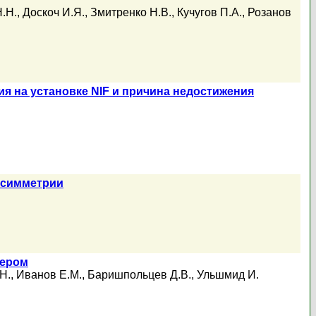
.Н.
,
Доскоч И.Я.
,
Змитренко Н.В.
,
Кучугов П.А.
,
Розанов
 на установке NIF и причина недостижения
есимметрии
бером
Н.
,
Иванов Е.М.
,
Баришпольцев Д.В.
,
Ульшмид И.