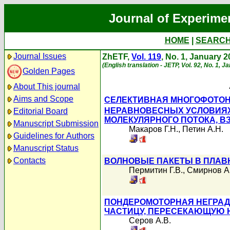
Journal of Experime
HOME
|
SEARC
Journal Issues
ZhETF,
Vol. 119
, No. 1, January 
(English translation - JETP, Vol. 92, No. 1, 
Golden Pages
About This journal
Aims and Scope
СЕЛЕКТИВНАЯ МНОГОФОТОН
НЕРАВНОВЕСНЫХ УСЛОВИЯХ
Editorial Board
МОЛЕКУЛЯРНОГО ПОТОКА, 
Manuscript Submission
Макаров Г.Н.
,
Петин А.Н.
Guidelines for Authors
Manuscript Status
Contacts
ВОЛНОВЫЕ ПАКЕТЫ В ПЛАВ
Пермитин Г.В.
,
Смирнов А
ПОНДЕРОМОТОРНАЯ НЕГРАД
ЧАСТИЦУ, ПЕРЕСЕКАЮЩУЮ 
Серов А.В.