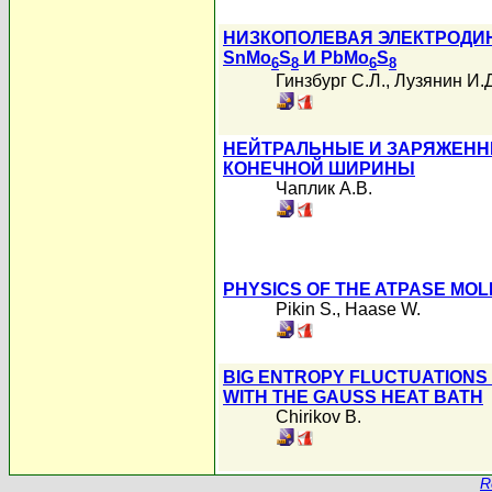
НИЗКОПОЛЕВАЯ ЭЛЕКТРОДИ
SnMo
S
И PbMo
S
6
8
6
8
Гинзбург С.Л.
,
Лузянин И.Д
НЕЙТРАЛЬНЫЕ И ЗАРЯЖЕНН
КОНЕЧНОЙ ШИРИНЫ
Чаплик А.В.
PHYSICS OF THE ATPASE MO
Pikin S.
,
Haase W.
BIG ENTROPY FLUCTUATIONS 
WITH THE GAUSS HEAT BATH
Chirikov B.
R