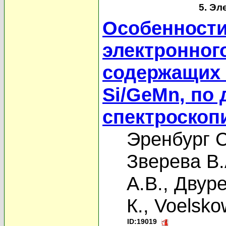
5. Эл
Особенности
электронног
содержащих 
Si/GeMn, по
спектроскоп
Эренбург С
Зверева В.
А.В.
,
Двуре
К.
,
Voelsko
ID:19019