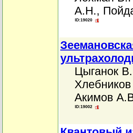
А.Н.
,
Пойда
ID:19020
Зеемановска
ультрахолод
Цыганок В.
Хлебников 
Акимов А.В
ID:19002
Квантовый и