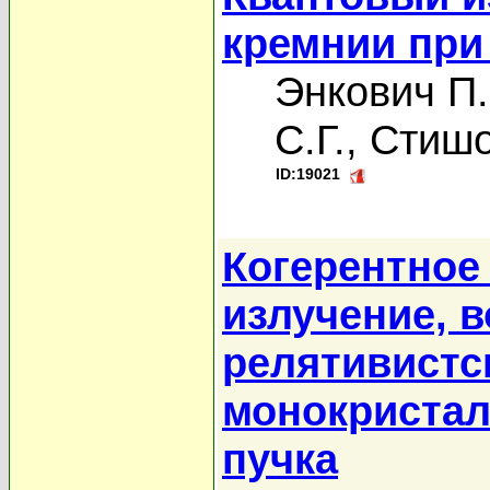
кремнии при
Энкович П.
С.Г.
,
Стишо
ID:19021
Когерентное
излучение, 
релятивистс
монокристал
пучка