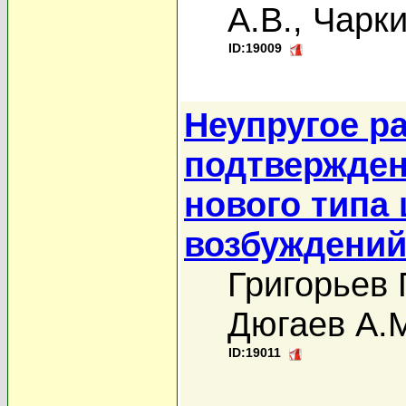
А.В.
,
Чарки
ID:19009
Неупругое р
подтвержден
нового типа
возбуждений
Григорьев 
Дюгаев А.
ID:19011