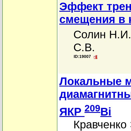
Эффект трен
смещения в 
Солин Н.И
С.В.
ID:19007
Локальные м
диамагнитны
209
ЯКР
Bi
Кравченко 