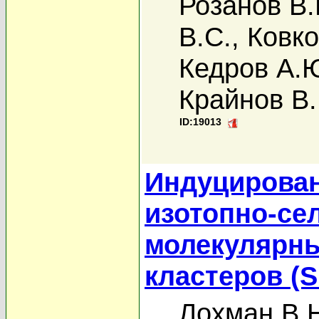
Розанов В.
В.С.
,
Ковко
Кедров А.
Крайнов В.
ID:19013
Индуцирован
изотопно-се
молекулярны
кластеров (
Лохман В.