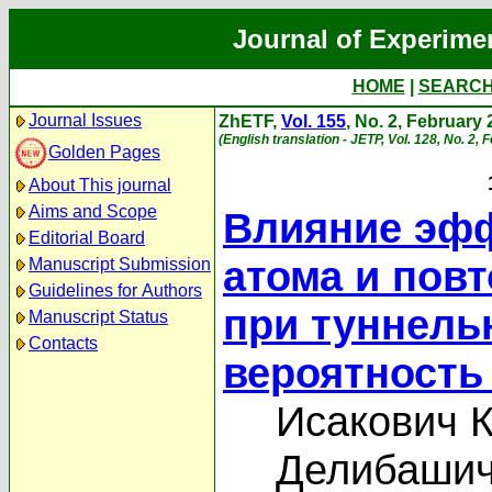
Journal of Experime
HOME
|
SEARC
Journal Issues
ZhETF,
Vol. 155
, No. 2, February
(English translation - JETP, Vol. 128, No. 2,
Golden Pages
About This journal
Aims and Scope
Влияние эфф
Editorial Board
атома и пов
Manuscript Submission
Guidelines for Authors
при туннель
Manuscript Status
Contacts
вероятность
Исакович К
Делибашич