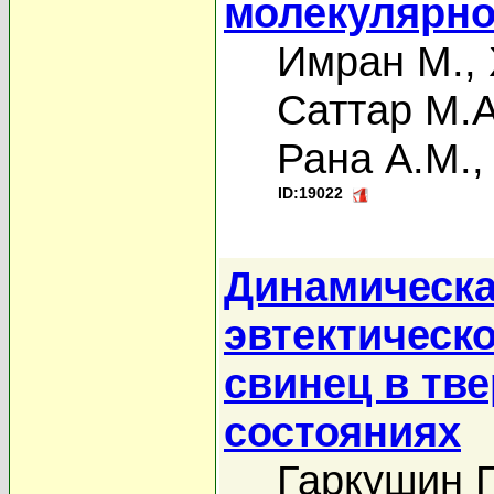
молекулярно
Имран М.
,
Саттар М.А
Рана А.М.
ID:19022
Динамическа
эвтектическо
свинец в тв
состояниях
Гаркушин Г