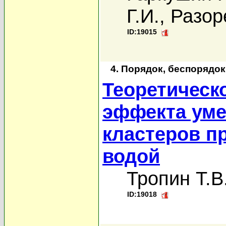
Г.И.
,
Разор
ID:19015
4. Порядок, беспорядо
Теоретическ
эффекта уме
кластеров п
водой
Тропин Т.В
ID:19018