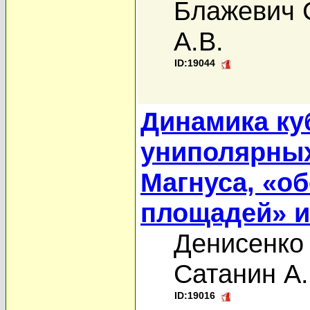
Блажевич 
А.В.
ID:19044
Динамика ку
униполярных
Магнуса, «о
площадей» и
Денисенко
Сатанин А
ID:19016