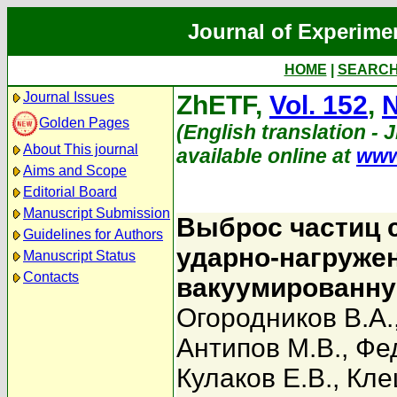
Journal of Experime
HOME
|
SEARC
Journal Issues
ZhETF,
Vol. 152
,
N
Golden Pages
(English translation - 
About This journal
available online at
www
Aims and Scope
Editorial Board
Manuscript Submission
Выброс частиц 
Guidelines for Authors
ударно-нагружен
Manuscript Status
Contacts
вакуумированну
Огородников В.А.
Антипов М.В.
,
Фе
Кулаков Е.В.
,
Кле