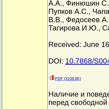
А.А.
,
Финюшин С.
Пупков А.С.
,
Чапа
В.В.
,
Федосеев А.
Тагирова И.Ю.
,
С
Received: June 16
DOI:
10.7868/S0
PDF (3109.8K)
Наличие и поведе
перед свободной