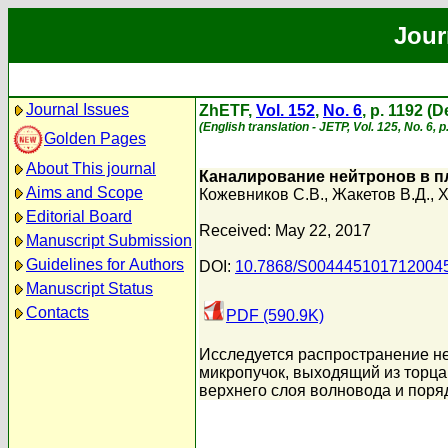
Jour
Journal Issues
ZhETF,
Vol. 152
,
No. 6
, p. 1192 (
(English translation - JETP, Vol. 125, No. 6,
Golden Pages
About This journal
Каналирование нейтронов в 
Aims and Scope
Кожевников С.В.
,
Жакетов В.Д.
,
Х
Editorial Board
Received: May 22, 2017
Manuscript Submission
Guidelines for Authors
DOI:
10.7868/S004445101712004
Manuscript Status
Contacts
PDF (590.9K)
Исследуется распространение не
микропучок, выходящий из торца
верхнего слоя волновода и поря