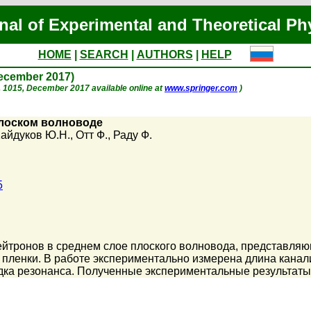
nal of Experimental and Theoretical Ph
HOME
|
SEARCH
|
AUTHORS
|
HELP
December 2017)
 p. 1015, December 2017 available online at
www.springer.com
)
плоском волноводе
айдуков Ю.Н.
,
Отт Ф.
,
Раду Ф.
5
йтронов в среднем слое плоского волновода, представляющ
 пленки. В работе экспериментально измерена длина кана
дка резонанса. Полученные экспериментальные результаты