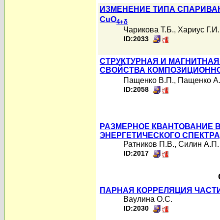
ИЗМЕНЕНИЕ ТИПА СПАРИВА
CuO
4+δ
Чарикова Т.Б.
,
Хариус Г.И.
ID:2033
СТРУКТУРНАЯ И МАГНИТНА
СВОЙСТВА КОМПОЗИЦИОННО
Пащенко В.П.
,
Пащенко А.
ID:2058
РАЗМЕРНОЕ КВАНТОВАНИЕ 
ЭНЕРГЕТИЧЕСКОГО СПЕКТР
Ратников П.В.
,
Силин А.П.
ID:2017
ПАРНАЯ КОРРЕЛЯЦИЯ ЧАСТ
Ваулина О.С.
ID:2030