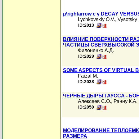
μ\rightarrow e γ DECAY VER
Lychkovskiy O.V.
,
Vysotsky 
ID:2013
ВЛИЯНИЕ ПОВЕРХНОСТИ РАЗ
ЧАСТИЦЫ СВЕРХВЫСОКОЙ 
Филоненко А.Д.
ID:2029
SOME ASPECTS OF VIRTUAL 
Faizal M.
ID:2038
ЧЕРНЫЕ ДЫРЫ ГАУССА - БО
Алексеев С.О.
,
Ранну К.А.
ID:2050
МОДЕЛИРОВАНИЕ ТЕПЛОЕМК
РАЗМЕРА