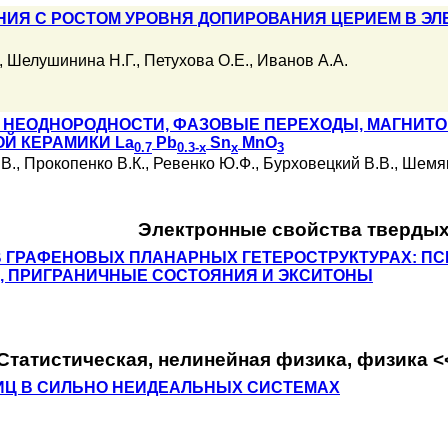
НИЯ С РОСТОМ УРОВНЯ ДОПИРОВАНИЯ ЦЕРИЕМ В ЭЛ
,
Шелушинина Н.Г.
,
Петухова О.Е.
,
Иванов А.А.
Я НЕОДНОРОДНОСТИ, ФАЗОВЫЕ ПЕРЕХОДЫ, МАГНИ
Й КЕРАМИКИ La
Pb
Sn
MnO
0.7
0.3-x
x
3
В.
,
Прокопенко В.К.
,
Ревенко Ю.Ф.
,
Бурховецкий В.В.
,
Шемяк
Электронные свойства твердых
В ГРАФЕНОВЫХ ПЛАНАРНЫХ ГЕТЕРОСТРУКТУРАХ: 
А, ПРИГРАНИЧНЫЕ СОСТОЯНИЯ И ЭКСИТОНЫ
Статистическая, нелинейная физика, физика 
ИЦ В СИЛЬНО НЕИДЕАЛЬНЫХ СИСТЕМАХ