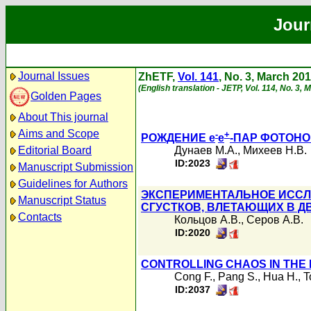
Jour
Journal Issues
ZhETF,
Vol. 141
, No. 3, March 20
(English translation - JETP, Vol. 114, No. 3,
Golden Pages
About This journal
Aims and Scope
-
+
РОЖДЕНИЕ e
e
-ПАР ФОТОН
Editorial Board
Дунаев М.А.
,
Михеев Н.В.
ID:2023
Manuscript Submission
Guidelines for Authors
ЭКСПЕРИМЕНТАЛЬНОЕ ИССЛ
Manuscript Status
СГУСТКОВ, ВЛЕТАЮЩИХ В Д
Contacts
Кольцов А.В.
,
Серов А.В.
ID:2020
CONTROLLING CHAOS IN THE
Cong F.
,
Pang S.
,
Hua H.
,
T
ID:2037