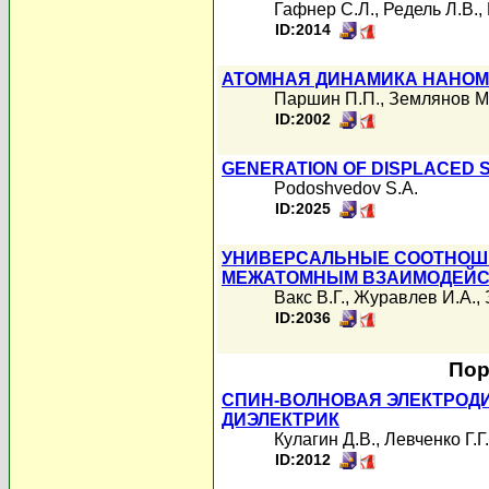
Гафнер С.Л.
,
Редель Л.В.
,
ID:2014
АТОМНАЯ ДИНАМИКА НАНОМ
Паршин П.П.
,
Землянов М.
ID:2002
GENERATION OF DISPLACED 
Podoshvedov S.A.
ID:2025
УНИВЕРСАЛЬНЫЕ СООТНОШЕН
МЕЖАТОМНЫМ ВЗАИМОДЕЙ
Вакс В.Г.
,
Журавлев И.А.
,
ID:2036
Пор
СПИН-ВОЛНОВАЯ ЭЛЕКТРОД
ДИЭЛЕКТРИК
Кулагин Д.В.
,
Левченко Г.Г.
ID:2012