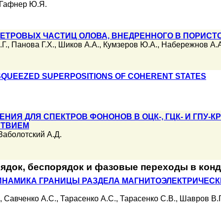
Гафнер Ю.Я.
ЕТРОВЫХ ЧАСТИЦ ОЛОВА, ВНЕДРЕННОГО В ПОРИСТО
Г.
,
Панова Г.Х.
,
Шиков А.А.
,
Кумзеров Ю.А.
,
Набережнов А.А
SQUEEZED SUPERPOSITIONS OF COHERENT STATES
ИЯ ДЛЯ СПЕКТРОВ ФОНОНОВ В ОЦК-, ГЦК- И ГПУ-
СТВИЕМ
Заболотский А.Д.
ядок, беспорядок и фазовые переходы в кон
ИНАМИКА ГРАНИЦЫ РАЗДЕЛА МАГНИТОЭЛЕКТРИЧЕСК
,
Савченко А.С.
,
Тарасенко А.С.
,
Тарасенко С.В.
,
Шавров В.Г