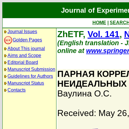
Journal of Experime
HOME
|
SEARC
Journal Issues
ZhETF,
Vol. 141
,
N
Golden Pages
(English translation - 
About This journal
online at
www.springe
Aims and Scope
Editorial Board
Manuscript Submission
ПАРНАЯ КОРРЕ
Guidelines for Authors
НЕИДЕАЛЬНЫХ
Manuscript Status
Contacts
Ваулина О.С.
Received: May 26