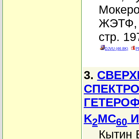
Мокеро
ЖЭТФ, 
стр. 19
DJVU (46.8K)
P
3.
СВЕРХ
СПЕКТР
ГЕТЕРОФ
K
MC
И
2
60
Кытин В