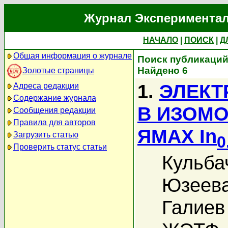
Журнал Экспериментал
НАЧАЛО
|
ПОИСК
|
Д
Общая информация о журнале
Поиск публикаций 
Найдено 6
Золотые страницы
1.
ЭЛЕКТ
Адреса редакции
Содержание журнала
В ИЗОМ
Сообщения редакции
Правила для авторов
ЯМАХ In
Загрузить статью
0
Проверить статус статьи
Кульба
Юзеева
Галиев 