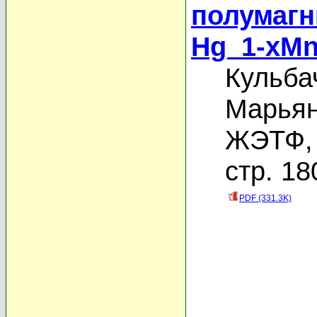
полумагн
Hg_1-xMn
Кульба
Марьян
ЖЭТФ, 
стр. 18
PDF (331.3K)