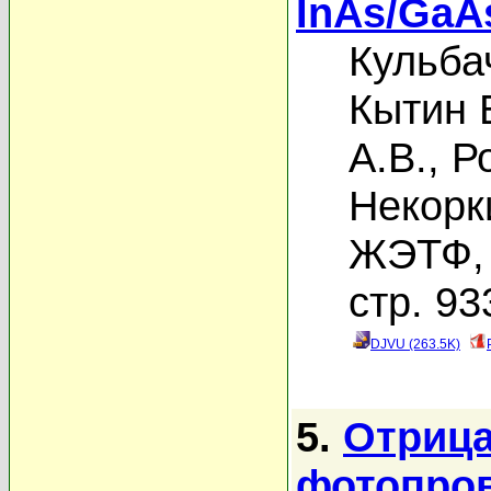
InAs/GaA
Кульба
Кытин В
А.В.
,
Р
Некорк
ЖЭТФ, 
стр. 93
DJVU (263.5K)
5.
Отрица
фотопров