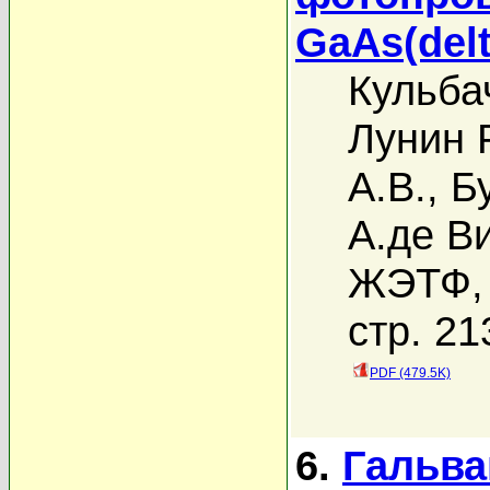
GaAs(delt
Кульба
Лунин Р
А.В.
,
Б
А.де В
ЖЭТФ, 
стр. 21
PDF (479.5K)
6.
Гальва