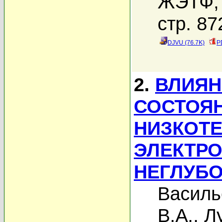
ЖЭТФ, 
стр. 87
DJVU (76.7K)
P
2.
ВЛИЯН
СОСТОЯ
НИЗКОТ
ЭЛЕКТРО
НЕГЛУБО
Василь
В.А.
,
Л