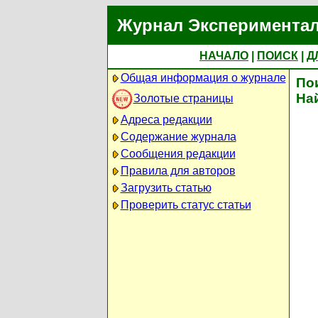
Журнал Экспериментал
НАЧАЛО
|
ПОИСК
|
Д
Общая информация о журнале
По
На
Золотые страницы
Адреса редакции
Содержание журнала
Сообщения редакции
Правила для авторов
Загрузить статью
Проверить статус статьи