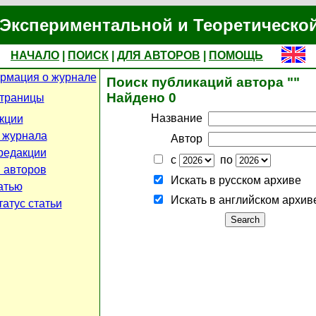
Экспериментальной и Теоретическо
НАЧАЛО
|
ПОИСК
|
ДЛЯ АВТОРОВ
|
ПОМОЩЬ
рмация о журнале
Поиск публикаций автора ""
Найдено 0
страницы
Название
кции
 журнала
Автор
редакции
с
по
 авторов
Искать в русском архиве
атью
Искать в английском архив
атус статьи