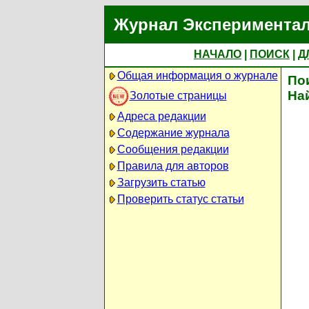
Журнал Экспериментал
НАЧАЛО
|
ПОИСК
|
Д
Общая информация о журнале
По
На
Золотые страницы
Адреса редакции
Содержание журнала
Сообщения редакции
Правила для авторов
Загрузить статью
Проверить статус статьи