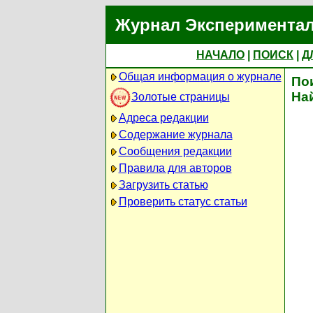
Журнал Экспериментал
НАЧАЛО
|
ПОИСК
|
Д
Общая информация о журнале
По
На
Золотые страницы
Адреса редакции
Содержание журнала
Сообщения редакции
Правила для авторов
Загрузить статью
Проверить статус статьи