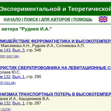
Экспериментальной и Теоретическо
НАЧАЛО
|
ПОИСК
|
ДЛЯ АВТОРОВ
|
ПОМОЩЬ
автора "Руднев И.А."
ИМОДЕЙСТВИЕ ФЕРРОМАГНЕТИКА И ВЫСОКОТЕМПЕР
,
Максимова А.Н.
,
Руднев И.А.
,
Сотникова А.П.
м 143
,
Вып. 3
, стр. 546
PDF (1817.6K)
ЕРИСТИК СВЕРХПРОВОДНИКА НА ЛЕВИТАЦИОННЫЕ С
олаев Ю.С.
м 132
,
Вып. 1
, стр. 290
DF (231.4K)
ХАНИЗМАХ ТРАНСПОРТНЫХ ПОТЕРЬ В ВЫСОКОТЕМПЕ
днев И.А.
,
Кашурников В.А.
м 132
,
Вып. 1
, стр. 287
 (227K)