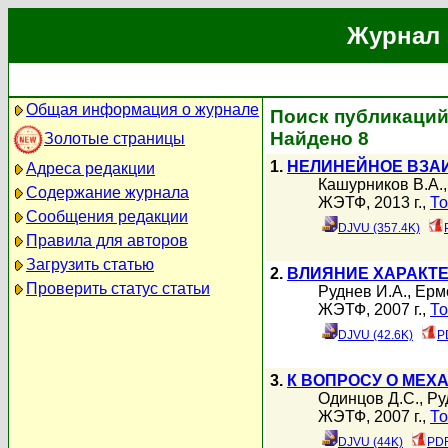
Журнал 
Общая информация о журнале
Поиск публикаций 
Найдено 8
Золотые страницы
1.
НЕЛИНЕЙНОЕ ВЗА
Адреса редакции
Кашурников В.А.
Содержание журнала
ЖЭТФ, 2013 г.,
То
Сообщения редакции
DJVU (357.4K)
Правила для авторов
Загрузить статью
2.
ВЛИЯНИЕ ХАРАКТ
Проверить статус статьи
Руднев И.А.
,
Ерм
ЖЭТФ, 2007 г.,
То
DJVU (42.6K)
P
3.
К ВОПРОСУ О МЕ
Одинцов Д.С.
,
Ру
ЖЭТФ, 2007 г.,
То
DJVU (44K)
PDF