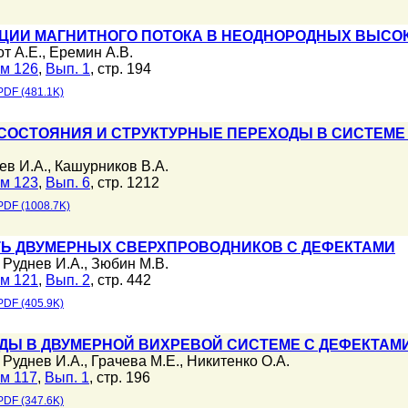
ЦИИ МАГНИТНОГО ПОТОКА В НЕОДНОРОДНЫХ ВЫСО
т А.Е.
,
Еремин А.В.
м 126
,
Вып. 1
, стр. 194
PDF (481.1K)
СОСТОЯНИЯ И СТРУКТУРНЫЕ ПЕРЕХОДЫ В СИСТЕМЕ
ев И.А.
,
Кашурников В.А.
м 123
,
Вып. 6
, стр. 1212
PDF (1008.7K)
Ь ДВУМЕРНЫХ СВЕРХПРОВОДНИКОВ С ДЕФЕКТАМИ
,
Руднев И.А.
,
Зюбин М.В.
м 121
,
Вып. 2
, стр. 442
PDF (405.9K)
Ы В ДВУМЕРНОЙ ВИХРЕВОЙ СИСТЕМЕ С ДЕФЕКТАМИ
,
Руднев И.А.
,
Грачева М.Е.
,
Никитенко О.А.
м 117
,
Вып. 1
, стр. 196
PDF (347.6K)