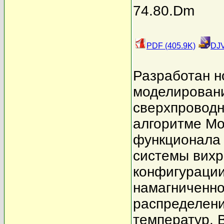
74.80.Dm
PDF (405.9K)
DJV
Разработан н
моделировани
сверхпроводн
алгоритме Мо
функционала 
системы вихр
конфигурации
намагниченно
распределени
температур. 