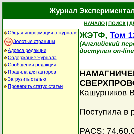
Журнал Экспериментал
НАЧАЛО
|
ПОИСК
|
Д
Общая информация о журнале
ЖЭТФ,
Том 1
Золотые страницы
(Английский перев
доступен on-lin
Адреса редакции
Содержание журнала
Сообщения редакции
НАМАГНИЧЕ
Правила для авторов
Загрузить статью
СВЕРХПРОВ
Проверить статус статьи
Кашурников В
Поступила в 
PACS: 74.60.G