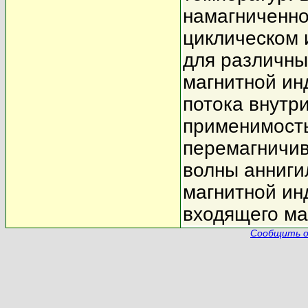
намагниченно
циклическом 
для различны
магнитной ин
потока внутр
применимость
перемагничив
волны анниги
магнитной ин
входящего ма
Сообщить о