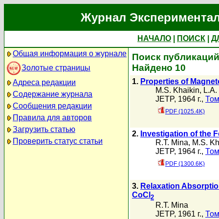
Журнал Экспериментал
НАЧАЛО
|
ПОИСК
|
Д
Общая информация о журнале
Поиск публикаций 
Найдено 10
Золотые страницы
1.
Properties of Magnet
Адреса редакции
M.S. Khaikin
,
L.A.
Содержание журнала
JETP, 1964 г.,
Том
Сообщения редакции
PDF (1025.4K)
Правила для авторов
Загрузить статью
2.
Investigation of the
Проверить статус статьи
R.T. Mina
,
M.S. Kh
JETP, 1964 г.,
Том
PDF (1300.6K)
3.
Relaxation Absorptio
CoCl
2
R.T. Mina
JETP, 1961 г.,
Том