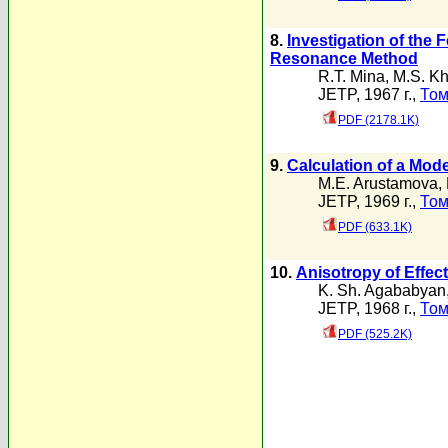
8.
Investigation of the 
Resonance Method
R.T. Mina
,
M.S. Kh
JETP, 1967 г.,
Том
PDF (2178.1K)
9.
Calculation of a Mode
M.E. Arustamova
,
JETP, 1969 г.,
Том
PDF (633.1K)
10.
Anisotropy of Effec
K. Sh. Agababyan
JETP, 1968 г.,
Том
PDF (525.2K)