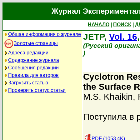
Журнал Экспериментал
НАЧАЛО
|
ПОИСК
|
Д
Общая информация о журнале
JETP,
Vol. 16
Золотые страницы
(Русский оригин
)
Адреса редакции
Содержание журнала
Сообщения редакции
Cyclotron Re
Правила для авторов
Загрузить статью
the Surface 
Проверить статус статьи
M.S. Khaikin
,
Поступила в 
PDF (1053.4K)