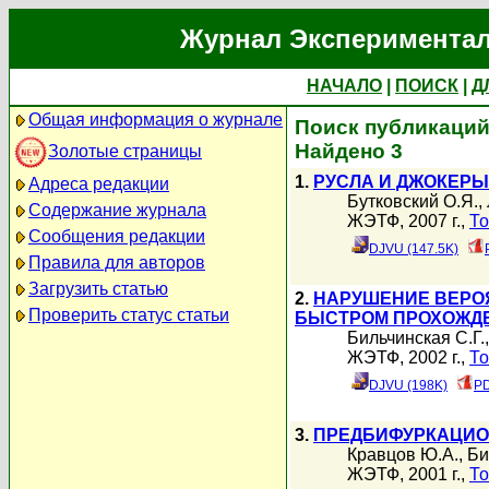
Журнал Экспериментал
НАЧАЛО
|
ПОИСК
|
Д
Общая информация о журнале
Поиск публикаций
Найдено 3
Золотые страницы
1.
РУСЛА И ДЖОКЕР
Адреса редакции
Бутковский О.Я.
,
Содержание журнала
ЖЭТФ, 2007 г.,
То
Сообщения редакции
DJVU (147.5K)
Правила для авторов
Загрузить статью
2.
НАРУШЕНИЕ ВЕРО
Проверить статус статьи
БЫСТРОМ ПРОХОЖДЕ
Бильчинская С.Г.
ЖЭТФ, 2002 г.,
То
DJVU (198K)
PD
3.
ПРЕДБИФУРКАЦИО
Кравцов Ю.А.
,
Би
ЖЭТФ, 2001 г.,
То