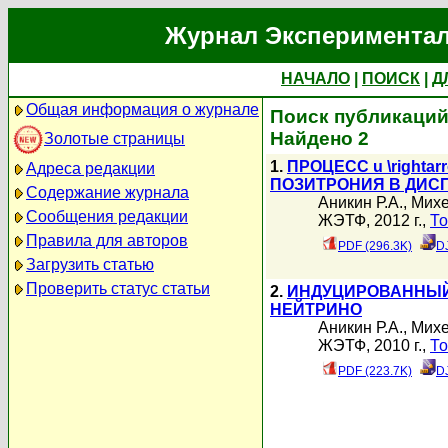
Журнал Экспериментал
НАЧАЛО
|
ПОИСК
|
Д
Общая информация о журнале
Поиск публикаций 
Найдено 2
Золотые страницы
1.
ПРОЦЕСС u \right
Адреса редакции
ПОЗИТРОНИЯ В ДИС
Содержание журнала
Аникин Р.А.
,
Михе
Сообщения редакции
ЖЭТФ, 2012 г.,
То
Правила для авторов
PDF (296.3K)
D
Загрузить статью
Проверить статус статьи
2.
ИНДУЦИРОВАННЫЙ
НЕЙТРИНО
Аникин Р.А.
,
Михе
ЖЭТФ, 2010 г.,
То
PDF (223.7K)
D