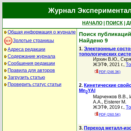
Журнал Экспериментал
НАЧАЛО
|
ПОИСК
|
Д
Общая информация о журнале
Поиск публикаций
Найдено 9
Золотые страницы
1.
Электронные состо
Адреса редакции
топологических сист
Содержание журнала
Ирхин В.Ю.
,
Скря
Сообщения редакции
ЖЭТФ, 2021 г.,
То
Правила для авторов
PDF (246.3K)
Загрузить статью
Проверить статус статьи
2.
Кинетические свойс
Mn
YAl
2
Марченков В.В.
,
А.А.
,
Eisterer M.
ЖЭТФ, 2019 г.,
То
PDF (260.5K)
3.
Переход металл-изо