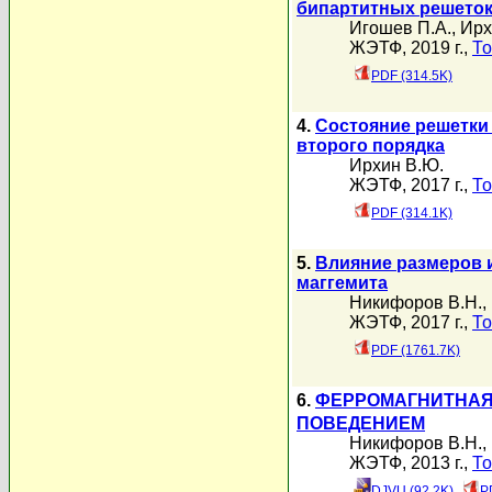
бипартитных решето
Игошев П.А.
,
Ирх
ЖЭТФ, 2019 г.,
То
PDF (314.5K)
4.
Состояние решетки 
второго порядка
Ирхин В.Ю.
ЖЭТФ, 2017 г.,
То
PDF (314.1K)
5.
Влияние размеров и
маггемита
Никифоров В.Н.
,
ЖЭТФ, 2017 г.,
То
PDF (1761.7K)
6.
ФЕРРОМАГНИТНАЯ 
ПОВЕДЕНИЕМ
Никифоров В.Н.
,
ЖЭТФ, 2013 г.,
То
DJVU (92.2K)
P