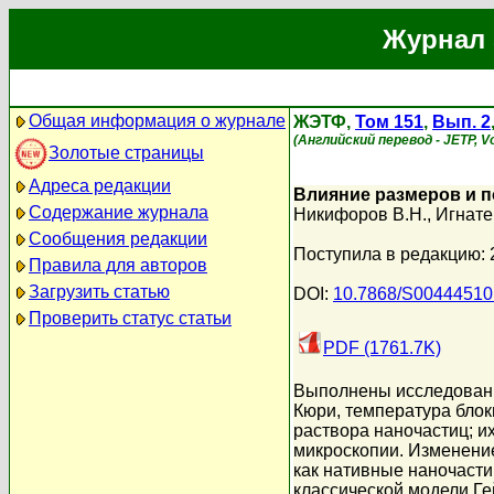
Журнал 
Общая информация о журнале
ЖЭТФ,
Том 151
,
Вып. 2
(Английский перевод - JETP, Vo
Золотые страницы
Адреса редакции
Влияние размеров и п
Содержание журнала
Никифоров В.Н.
,
Игнате
Сообщения редакции
Поступила в редакцию:
Правила для авторов
Загрузить статью
DOI:
10.7868/S0044451
Проверить статус статьи
PDF (1761.7K)
Выполнены исследовани
Кюри, температура блок
раствора наночастиц; и
микроскопии. Изменени
как нативные наночаст
классической модели Г