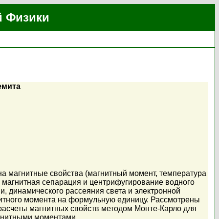
й Физики
емита
а магнитные свойства (магнитный момент, температура
сь магнитная сепарация и центрифугирование водного
и, динамического рассеяния света и электронной
итного момента на формульную единицу. Рассмотрены
расчеты магнитных свойств методом Монте-Карло для
гнитными моментами.