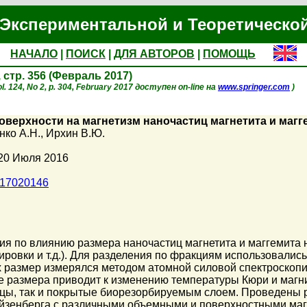
Экспериментальной и Теоретическо
НАЧАЛО
|
ПОИСК
|
ДЛЯ АВТОРОВ
|
ПОМОЩЬ
, стр. 356 (Февраль 2017)
l. 124, No 2, p. 304, February 2017 доступен on-line на
www.springer.com
)
оверхности на магнетизм наночастиц магнетита и магг
нко А.Н.
,
Ирхин В.Ю.
 20 Июля 2016
017020146
я по влиянию размера наночастиц магнетита и маггемита н
ировки и т.д.). Для разделения по фракциям использовали
х размер измерялся методом атомной силовой спектроскопи
е размера приводит к изменению температуры Кюри и магн
ицы, так и покрытые биорезорбируемым слоем. Проведены 
ейзенберга с различными объемными и поверхностными ма