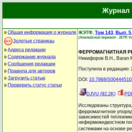
Журнал 
Общая информация о журнале
ЖЭТФ,
Том 143
,
Вып. 5
(Английский перевод - JETP, Vo
Золотые страницы
Адреса редакции
ФЕРРОМАГНИТНАЯ РЕ
Содержание журнала
Никифоров В.Н.
,
Baran 
Сообщения редакции
Поступила в редакцию: 
Правила для авторов
Загрузить статью
DOI:
10.7868/S0044451
Проверить статус статьи
DJVU (92.2K)
PDF
Исследованы структура
ферромагнитное упоряд
зависимостей теплоемк
нефермижидкостном пов
системами на основе ре