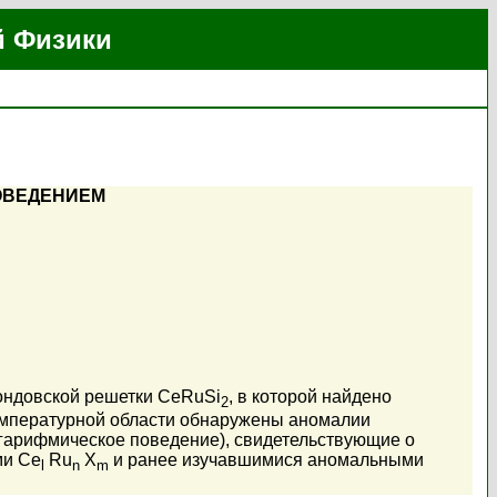
й Физики
ОВЕДЕНИЕМ
кондовской решетки CeRuSi
, в которой найдено
2
емпературной области обнаружены аномалии
огарифмическое поведение), свидетельствующие о
ми Ce
Ru
X
и ранее изучавшимися аномальными
l
n
m