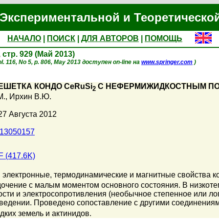
Экспериментальной и Теоретическо
НАЧАЛО
|
ПОИСК
|
ДЛЯ АВТОРОВ
|
ПОМОЩЬ
, стр. 929 (Май 2013)
l. 116, No 5, p. 806, May 2013 доступен on-line на
www.springer.com
)
ШЕТКА КОНДО CeRuSi
С НЕФЕРМИЖИДКОСТНЫМ П
2
M.
,
Ирхин В.Ю.
27 Августа 2012
013050157
 (417.6K)
, электронные, термодинамические и магнитные свойства 
очение с малым моментом основного состояния. В низкот
ости и электросопротивления (необычное степенное или л
едении. Проведено сопоставление с другими соединения
дких земель и актинидов.